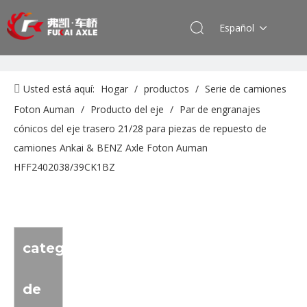
Español
Usted está aquí:
Hogar
/
productos
/
Serie de camiones
Foton Auman
/
Producto del eje
/
Par de engranajes
cónicos del eje trasero 21/28 para piezas de repuesto de
camiones Ankai & BENZ Axle Foton Auman
HFF2402038/39CK1BZ
categoria
de