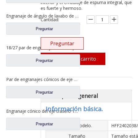
interior y el embalaje de espuma integral, que
es fuerte y hermoso.
Engranaje de ángulo de lavabo de puente medio para Shamcan DelongTruck repuestos 81.35199.6587
Cantidad:
Preguntar
Preguntar
18/27 par de engranajes cónicos para Dena Axle Dongfeng T-Lift Truck repuestos 2502ZHS1827-025/026
Añadir al carrito
Preguntar
Par de engranajes cónicos de eje medio 15/29 para Ankai & Benz Axle Foton Auman North Benz Beiben Truck repuestos A3463535310
Preguntar
descripción general
Información básica.
Engranaje cónico del eje trasero 15/29 para Ankai & Benz Axle Foton Auman North Benz Beiben Truck repuestos 24.02.101
Preguntar
N º de Modelo.
HFF2402038
Tamaño
Tamaño est