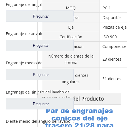
Engranaje del ángulo del lavabo del eje trasero para los recambios 81.35199.6532 de Shamcan AulongTruck
MOQ
PC 1
Preguntar
Muestra
Disponible
Eje
Piezas de eje
Engranaje de ángulo de lavabo de puente medio para Shamcan AulongTruck repuestos DZ9112320689
Certificación
ISO 9001
Preguntar
Especificación
Componente 
Número de dientes de la
28 dientes
corona
Engranaje medio del ángulo del lavabo del puente para los recambios WG7121320252 del camión de Sinotruk Steyr
Preguntar
Número de dientes
31 dientes
angulares
Engranaje del ángulo del lavabo del eje trasero para los recambios del camión de Sinotruk Steyr 199012320177
Descripción del Producto
Preguntar
Par de engranajes
cónicos del eje
Diente medio del ángulo del lavabo del puente para los recambios AZ9981320154 del camión de Sinotruk Howo AC16
trasero 21/28 para