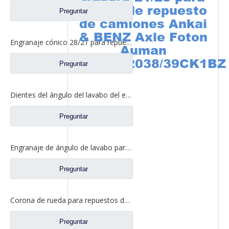
piezas de repuesto
Preguntar
de camiones Ankai
& BENZ Axle Foton
Engranaje cónico 28/21 para repuestos de camiones North Benz Beiben A3463502939
Auman
HFF2402038/39CK1BZ
Preguntar
Dientes del ángulo del lavabo del eje trasero para los recambios AZ9981320157 del camión de Sinotruk Howo AC16
Preguntar
Engranaje de ángulo de lavabo para repuestos de camiones Sinotruk Steyr AZ9231320913
Preguntar
Corona de rueda para repuestos de camiones Foton Auman HFF2405042CK2BZ
Preguntar