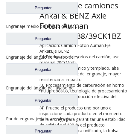
repuesto de camiones
Preguntar
Ankai & BENZ Axle
Foton Auman
Engranaje medio del ángulo del lavabo del puente para los recambios 5801845742 del camión de SAIC Hongyan
HFF2402038/39CK1BZ
Preguntar
Aplicación: Camión Foton Auman;Eje
Ankai;Eje BENZ
(1) Productos accesorios del camión, use
Engranaje del ángulo del lavabo del puente medio para los recambios 81.35199.6535 de Shamcan DelongTruck
material 20CrMmti.
(2) Tratamiento térmico y templado, alta
Preguntar
resistencia de la raíz del engranaje, mayor
resistencia al impacto.
(3) Procesamiento de carburación en horno
Engranaje del ángulo del lavabo del puente trasero para los repuestos 81.35199.6554 de Shamcan DelongTruck
multipropósito, tecnología de procesamiento
de molienda fina, reducción efectiva del
Preguntar
ruido.
(4) Pruebe el producto uno por uno e
inspeccione cada producto en el momento
Par de engranajes cónicos de eje medio 28/21 para piezas de repuesto de camión A0E Axle FAW Jiefang 2502036/037-A0E
de la entrega para garantizar una estabilidad
de calidad del 100 % del producto.
(5) El cartón de marca unificado, la bolsa
Preguntar