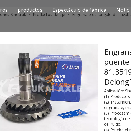
ros
productos
Espectáculo de fábrica
Notic
iones Sinotruk
/
Productos de eje
/
Engranaje del ángulo del lava
Serie de camiones Sinotruk
Serie de camiones Shacman
Serie de camiones SAIC-lveco Hongyan
Engrana
puente 
Serie de camiones Foton Auman
81.351
Serie de camiones FAW Jiefang
Delong
Serie de camiones Dongfeng
Aplicación: S
(1) Productos
Serie de camiones europea y japonesa
(2) Tratamient
engranaje, ma
(3) Procesami
Piezas de repuesto para maquinaria de ingenier
tecnología de
del ruido.
Otra serie de camiones
(4) Pruebe el