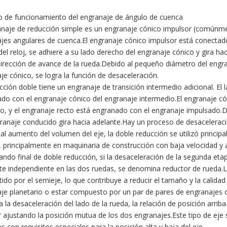
io de funcionamiento del engranaje de ángulo de cuenca
anaje de reducción simple es un engranaje cónico impulsor (comúnm
jes angulares de cuenca.El engranaje cónico impulsor está conectado c
del reloj, se adhiere a su lado derecho del engranaje cónico y gira h
dirección de avance de la rueda.Debido al pequeño diámetro del engra
je cónico, se logra la función de desaceleración.
cción doble tiene un engranaje de transición intermedio adicional. El 
do con el engranaje cónico del engranaje intermedio.El engranaje c
o, y el engranaje recto está engranado con el engranaje impulsado.De
granaje conducido gira hacia adelante.Hay un proceso de desacelerac
al aumento del volumen del eje, la doble reducción se utilizó princip
 principalmente en maquinaria de construcción con baja velocidad y a
ando final de doble reducción, si la desaceleración de la segunda etap
te independiente en las dos ruedas, se denomina reductor de rueda.La
tido por el semieje, lo que contribuye a reducir el tamaño y la calidad
je planetario o estar compuesto por un par de pares de engranajes cil
a la desaceleración del lado de la rueda, la relación de posición arrib
 ajustando la posición mutua de los dos engranajes.Este tipo de eje
s con requisitos especiales para la posición alta y baja del eje.