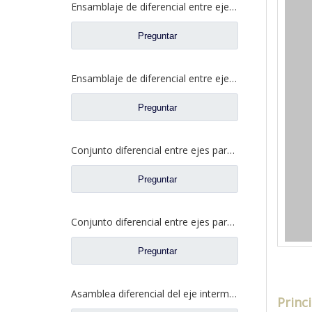
Ensamblaje de diferencial entre ejes para camiones Faw Jiefang Prats de repuesto W2502107D04A
Preguntar
Ensamblaje de diferencial entre ejes para Faw Jiefang Truck Spare Prats 2507055-K5H
Preguntar
Conjunto diferencial entre ejes para Faw Jiefang A0E Truck Spare Prats 2507055-K5H
Preguntar
Conjunto diferencial entre ejes para Faw Jiefang A0E Truck Spare Prats 2507057-A6T
Preguntar
Asamblea diferencial del eje intermedio para los prats de repuesto del camión de Dongfeng 460 2502ZAS01-415-ZC
Princ