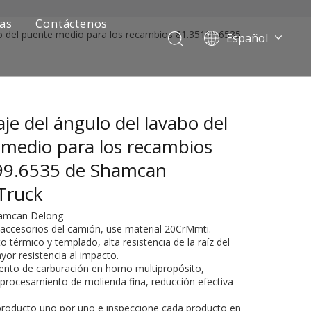
ias
Contáctenos
bo del puente medio para los recambios 81.35199.6535
Español
Português
Pусский
Français
je del ángulo del lavabo del
العربية
English
medio para los recambios
99.6535 de Shamcan
Truck
hamcan Delong
 accesorios del camión, use material 20CrMmti.
o térmico y templado, alta resistencia de la raíz del
yor resistencia al impacto.
ento de carburación en horno multipropósito,
ía de camiones mineros
 procesamiento de molienda fina, reducción efectiva
 producto uno por uno e inspeccione cada producto en