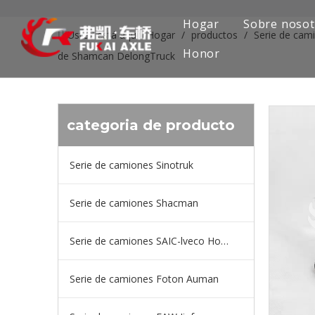
Hogar
Sobre nosot
Usted está aquí:
Hogar
/
productos
/
Serie de cam
Honor
de Shamcan DelongTruck
categoria de producto
Serie de camiones Sinotruk
Serie de camiones Shacman
Serie de camiones SAIC-lveco Hongyan
Serie de camiones Foton Auman