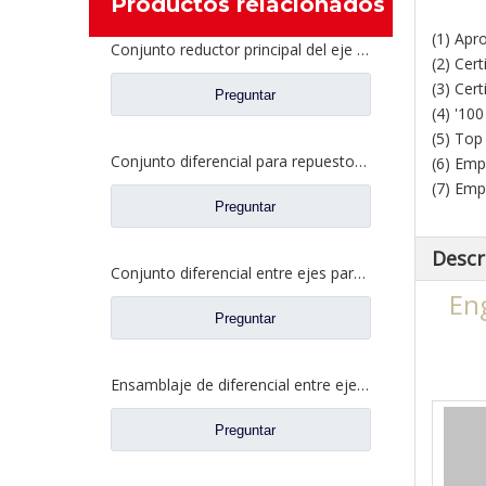
Productos relacionados
(1) Apr
Conjunto reductor principal del eje intermedio para piezas de camión Shacman Delong
(2) Cer
(3) Cer
Preguntar
(4) '10
(5) Top
Conjunto diferencial para repuestos de camiones Dongfeng 2510ZHS01-410
(6) Emp
(7) Emp
Preguntar
Descr
Conjunto diferencial entre ejes para Faw Jiefang A6E Truck Spare Prats 2507057-A6E/A
En
Preguntar
Ensamblaje de diferencial entre ejes para Faw Jiefang Truck Spare Prats 2507057-A4C
Preguntar