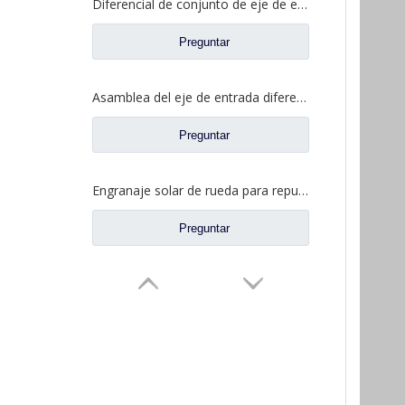
Diferencial de conjunto de eje de entrada para piezas de repuesto de camión de eje de alta torsión Saic Hongyan 2510-0110-5801271495
Preguntar
Asamblea del eje de entrada diferenciada para los recambios autos 81.35100.6593 del camión de Shacman Delong
Preguntar
Engranaje solar de rueda para repuestos de camiones Ford BN0407B0-3
Preguntar