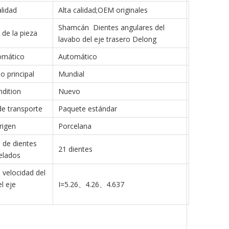
lidad
Alta calidad;OEM originales
Shamcán Dientes angulares del
de la pieza
lavabo del eje trasero Delong
omático
Automático
 principal
Mundial
dition
Nuevo
e transporte
Paquete estándar
rigen
Porcelana
de dientes
21 dientes
elados
 velocidad del
l eje
I=5.26、4.26、4.637