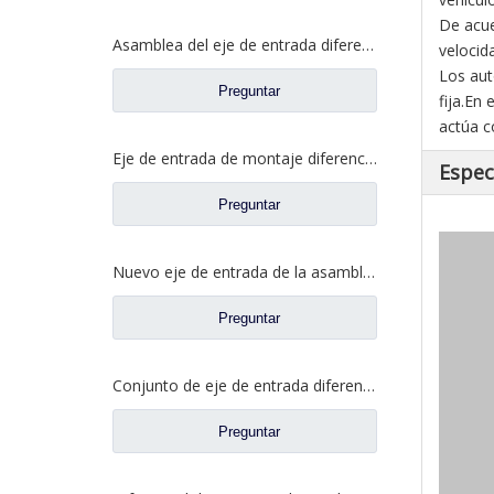
De acue
Asamblea del eje de entrada diferenciada para los recambios autos 81.35100.6599 del camión de Shacman Delong
velocid
Los aut
Preguntar
fija.En
actúa c
Eje de entrada de montaje diferencial para Saic Hongyan New KingKan H8B Axle Truck Repuestos 42119549 5801606629
Espec
Preguntar
Nuevo eje de entrada de la asamblea diferencial para los recambios 42119549 5801606629 del camión del eje de Saic Hongyan H8B
Preguntar
Conjunto de eje de entrada diferencial para Shacman Delong Truck Auto Repuestos Shacman Delong HD469-2510011
Preguntar