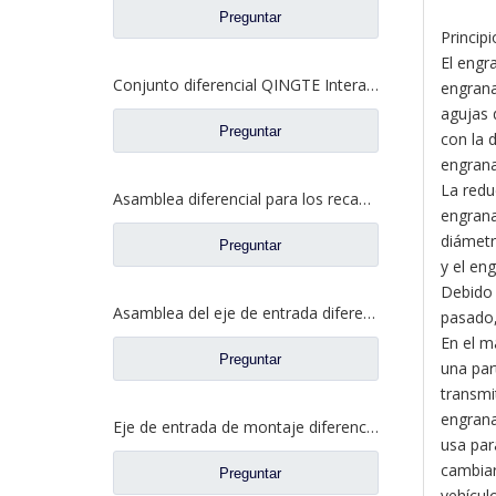
Preguntar
Princip
El engr
Conjunto diferencial QINGTE Interaxle para QT435SH0-2510050 de repuesto para camiones Faw Jiefang A0E
engrana
agujas 
Preguntar
con la 
engrana
La redu
Asamblea diferencial para los recambios autos DZ9114320706 del camión de Shacman Aolong
engrana
diámetr
Preguntar
y el en
Debido 
Asamblea del eje de entrada diferenciada para los recambios autos 81.35606.0008 del camión de Shacman Delong
pasado,
En el m
Preguntar
una par
transmi
engrana
Eje de entrada de montaje diferencial para piezas de repuesto de camión de eje Saic Hongyan Genlyon H6A WS2510C201/3 2510-0110
usa par
cambiar
Preguntar
vehículo