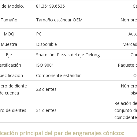
º de Modelo.
81.35199.6535
Ca
Tamaño
Tamaño estándar OEM
Nombre 
MOQ
PC 1
Aut
Muestra
Disponible
Mercado
Eje
Shamcán Piezas del eje Delong
Con
ertificación
ISO 9001
Paquete d
pecificación
Componente estándar
O
ro de diente
Número 
28 dientes
de cuenca
bis
Relación de
o de dientes
31 dientes
conjunto de
coincidente
ficación principal del par de engranajes cónicos: