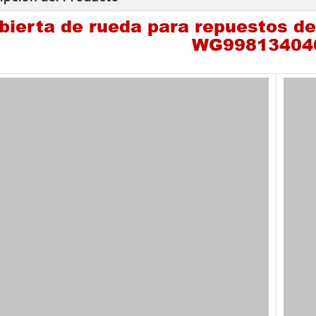
bierta de rueda para repuestos d
WG99813404