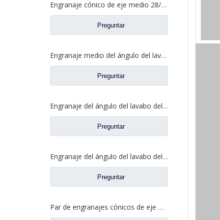
Engranaje cónico de eje medio 28/21 para eje Ankai Benz, repuestos para camiones Foton Auman HFF2502038/39CK1BZ
Preguntar
Engranaje medio del ángulo del lavabo del puente para los recambios 5801845742 del camión de SAIC Hongyan
Preguntar
Engranaje del ángulo del lavabo del puente medio para los recambios 81.35199.6535 de Shamcan DelongTruck
Preguntar
Engranaje del ángulo del lavabo del puente trasero para los repuestos 81.35199.6554 de Shamcan DelongTruck
Preguntar
Par de engranajes cónicos de eje medio 28/21 para piezas de repuesto de camión A0E Axle FAW Jiefang 2502036/037-A0E