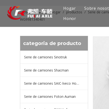
Hogar
Sobre nosot
Usted está aquí:
Hogar
/
productos
/
Serie de cam
Honor
WG9981340401
categoria de producto
Serie de camiones Sinotruk
Serie de camiones Shacman
Serie de camiones SAIC-lveco Hongyan
Serie de camiones Foton Auman