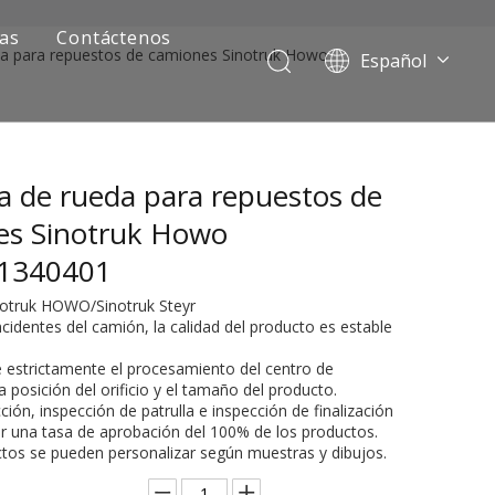
ias
Contáctenos
da para repuestos de camiones Sinotruk Howo
Español
Português
Pусский
Français
a de rueda para repuestos de
العربية
English
es Sinotruk Howo
1340401
inotruk HOWO/Sinotruk Steyr
ncidentes del camión, la calidad del producto es estable
e estrictamente el procesamiento del centro de
 posición del orificio y el tamaño del producto.
ción, inspección de patrulla e inspección de finalización
ar una tasa de aprobación del 100% de los productos.
ía de camiones mineros
ctos se pueden personalizar según muestras y dibujos.