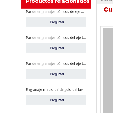
Productos relacionados
Cu
Par de engranajes cónicos de eje medio 27/18 para repuestos de camiones Ankai & BENZ Axle Foton Auman HFF2502040/41CK1BZ
Preguntar
Par de engranajes cónicos del eje trasero 21/28 para piezas de repuesto de camiones Ankai & BENZ Axle Foton Auman HFF2402038/39CK1BZ
Preguntar
Par de engranajes cónicos del eje trasero 18/27 para piezas de repuesto de camiones Ankai & BENZ Axle Foton Auman HFF2402040/41CK1BZ
Preguntar
Engranaje medio del ángulo del lavabo del puente para los recambios 42104456 del camión de SAIC Hongyan
Preguntar