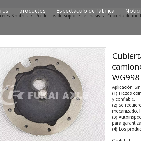
ros
productos
Espectáculo de fábrica
Notic
iones Sinotruk
/
Productos de soporte de chasis
/
Cubierta de rue
Serie de camiones Sinotruk
Serie de camiones Shacman
Serie de camiones SAIC-lveco Hongyan
Cubiert
camion
Serie de camiones Foton Auman
WG998
Serie de camiones FAW Jiefang
Aplicación: S
(1) Piezas coi
Serie de camiones Dongfeng
y confiable.
(2) Se requier
Serie de camiones europea y japonesa
mecanizado, la
(3) Autoinspec
para garantiz
Piezas de repuesto para maquinaria de ingenier
(4) Los produ
Otra serie de camiones
Cantidad: