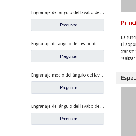
Engranaje del ángulo del lavabo del eje trasero para los recambios 81.35199.6532 de Shamcan AulongTruck
Princ
Preguntar
La func
Engranaje de ángulo de lavabo de puente medio para Shamcan AulongTruck repuestos DZ9112320689
El sopo
transmi
Preguntar
realiza
Engranaje medio del ángulo del lavabo del puente para los recambios WG7121320252 del camión de Sinotruk Steyr
Espec
Preguntar
Engranaje del ángulo del lavabo del eje trasero para los recambios del camión de Sinotruk Steyr 199012320177
Preguntar