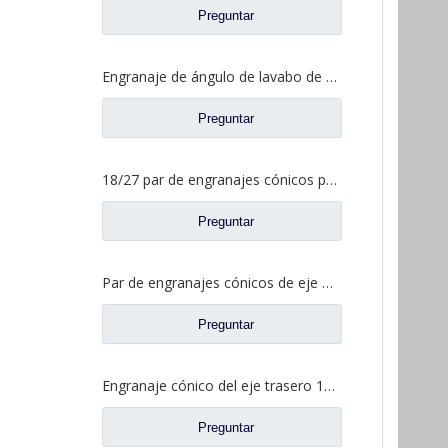
Preguntar
Engranaje de ángulo de lavabo de puente medio para Shamcan DelongTruck repuestos 81.35199.6587
Preguntar
18/27 par de engranajes cónicos para Dena Axle Dongfeng T-Lift Truck repuestos 2502ZHS1827-025/026
Preguntar
Par de engranajes cónicos de eje medio 15/29 para Ankai & Benz Axle Foton Auman North Benz Beiben Truck repuestos A3463535310
Preguntar
Engranaje cónico del eje trasero 15/29 para Ankai & Benz Axle Foton Auman North Benz Beiben Truck repuestos 24.02.101
Preguntar