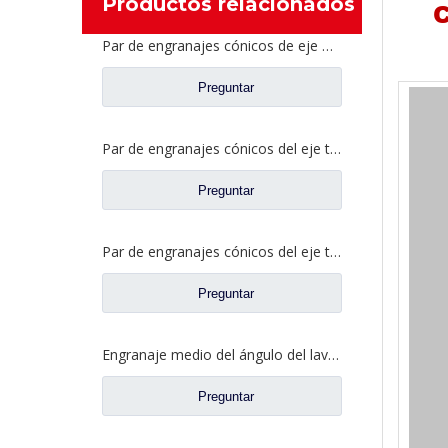
Productos relacionados
C
Par de engranajes cónicos de eje medio 27/18 para repuestos de camiones Ankai & BENZ Axle Foton Auman HFF2502040/41CK1BZ
Preguntar
Par de engranajes cónicos del eje trasero 21/28 para piezas de repuesto de camiones Ankai & BENZ Axle Foton Auman HFF2402038/39CK1BZ
Preguntar
Par de engranajes cónicos del eje trasero 18/27 para piezas de repuesto de camiones Ankai & BENZ Axle Foton Auman HFF2402040/41CK1BZ
Preguntar
Engranaje medio del ángulo del lavabo del puente para los recambios 42104456 del camión de SAIC Hongyan
Preguntar