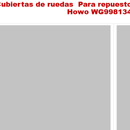
ubiertas de ruedas Para repuest
Howo WG99813