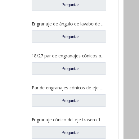
Preguntar
Engranaje de ángulo de lavabo de puente medio para Shamcan DelongTruck repuestos 81.35199.6587
Preguntar
18/27 par de engranajes cónicos para Dena Axle Dongfeng T-Lift Truck repuestos 2502ZHS1827-025/026
Preguntar
Par de engranajes cónicos de eje medio 15/29 para Ankai & Benz Axle Foton Auman North Benz Beiben Truck repuestos A3463535310
Preguntar
Engranaje cónico del eje trasero 15/29 para Ankai & Benz Axle Foton Auman North Benz Beiben Truck repuestos 24.02.101
Preguntar