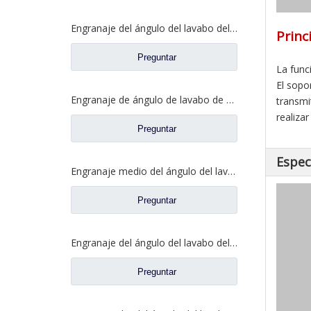
Engranaje del ángulo del lavabo del eje trasero para los recambios 81.35199.6532 de Shamcan AulongTruck
Princ
Preguntar
La func
El sopo
Engranaje de ángulo de lavabo de puente medio para Shamcan AulongTruck repuestos DZ9112320689
transmi
realiza
Preguntar
Espec
Engranaje medio del ángulo del lavabo del puente para los recambios WG7121320252 del camión de Sinotruk Steyr
Preguntar
Engranaje del ángulo del lavabo del eje trasero para los recambios del camión de Sinotruk Steyr 199012320177
Preguntar