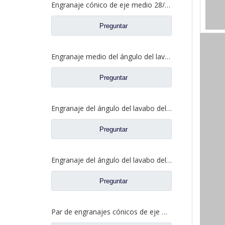
Engranaje cónico de eje medio 28/21 para eje Ankai Benz, repuestos para camiones Foton Auman HFF2502038/39CK1BZ
Preguntar
Engranaje medio del ángulo del lavabo del puente para los recambios 5801845742 del camión de SAIC Hongyan
Preguntar
Engranaje del ángulo del lavabo del puente medio para los recambios 81.35199.6535 de Shamcan DelongTruck
Preguntar
Engranaje del ángulo del lavabo del puente trasero para los repuestos 81.35199.6554 de Shamcan DelongTruck
Preguntar
Par de engranajes cónicos de eje medio 28/21 para piezas de repuesto de camión A0E Axle FAW Jiefang 2502036/037-A0E