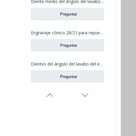
Diente medio del ángulo del lavabo del puente para los recambios AZ9981320154 del camión de Sinotruk Howo AC16
Preguntar
Engranaje cónico 28/21 para repuestos de camiones North Benz Beiben A3463502939
Preguntar
Dientes del ángulo del lavabo del eje trasero para los recambios AZ9981320157 del camión de Sinotruk Howo AC16
Preguntar