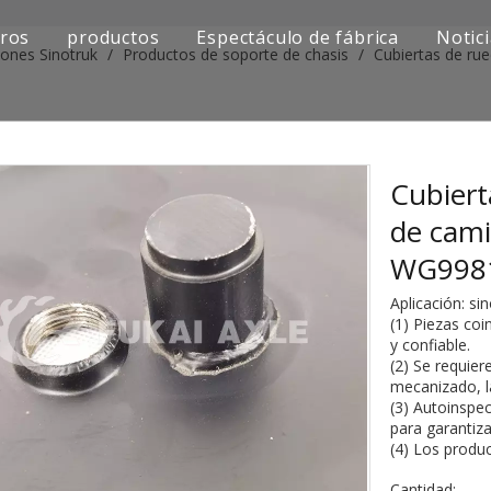
ros
productos
Espectáculo de fábrica
Notic
iones Sinotruk
/
Productos de soporte de chasis
/
Cubiertas de ru
Serie de camiones Sinotruk
Serie de camiones Shacman
Serie de camiones SAIC-lveco Hongyan
Cubiert
de cam
Serie de camiones Foton Auman
WG998
Serie de camiones FAW Jiefang
Aplicación: s
(1) Piezas coi
Serie de camiones Dongfeng
y confiable.
(2) Se requier
Serie de camiones europea y japonesa
mecanizado, la
(3) Autoinspec
para garantiz
Piezas de repuesto para maquinaria de ingenier
(4) Los produ
Otra serie de camiones
Cantidad: