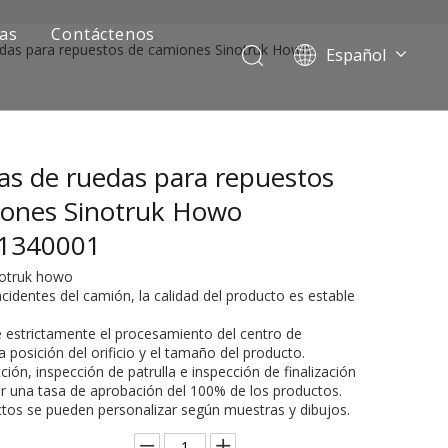
ias
Contáctenos
edas para repuestos de camiones Sinotruk Howo
Español
Português
Pусский
Français
as de ruedas para repuestos
العربية
English
iones Sinotruk Howo
1340001
inotruk howo
ncidentes del camión, la calidad del producto es estable
e estrictamente el procesamiento del centro de
 posición del orificio y el tamaño del producto.
ción, inspección de patrulla e inspección de finalización
ar una tasa de aprobación del 100% de los productos.
ía de camiones mineros
ctos se pueden personalizar según muestras y dibujos.