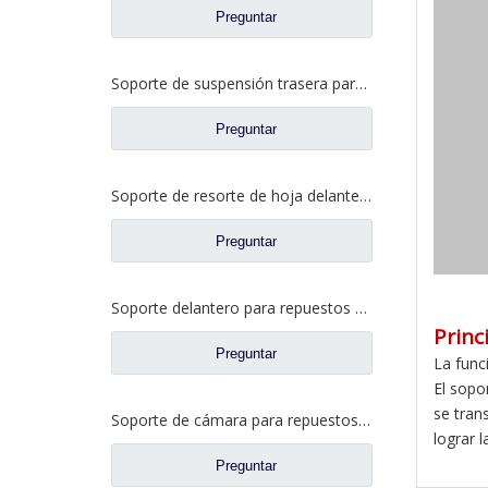
Preguntar
Soporte de suspensión trasera para repuestos de camiones Foton Auman H4101050027A0/H4101050028A0
Preguntar
Soporte de resorte de hoja delantera para repuestos de camiones Foton Auman H010100000019R/H010100000018L
Preguntar
Soporte delantero para repuestos de camiones Foton Auman
Princ
Preguntar
La func
El sopo
se tran
Soporte de cámara para repuestos de camiones Qingte QT300S72
lograr 
Preguntar