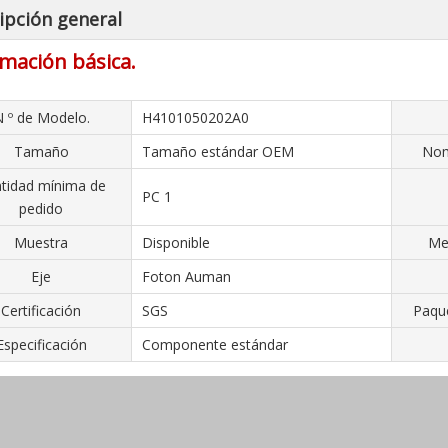
ipción general
mación básica.
 º de Modelo.
H4101050202A0
Tamaño
Tamaño estándar OEM
Nom
tidad mínima de
PC 1
pedido
Muestra
Disponible
Me
Eje
Foton Auman
Certificación
SGS
Paque
Especificación
Componente estándar