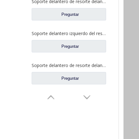
Soporte delantero de resorte delantero para repuestos Foton Auman 1325129202002
Preguntar
Soporte delantero izquierdo del resorte delantero para repuestos Foton Auman H0292190008A0
Preguntar
Soporte delantero de resorte delantero ligero para repuestos de camiones Foton Auman H0292190803A0
Preguntar