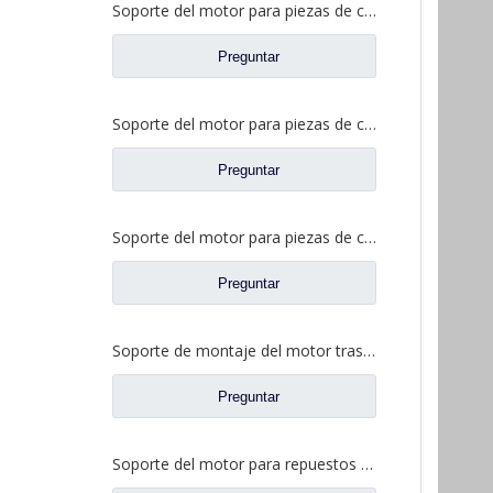
Soporte del motor para piezas de camiones pesados ​​Foton Auman H4101050201A0
Preguntar
Soporte del motor para piezas de camiones pesados ​​Foton Auman 1325110102002 1325110102003
Preguntar
Soporte del motor para piezas de camiones pesados ​​Foton Auman H4101050002A0 H4101050001AO
Preguntar
Soporte de montaje del motor trasero para repuestos de camiones Foton Auman H0101050095A0/H0101050096A0
Preguntar
Soporte del motor para repuestos de camiones Foton Auman 1325110102002/1325110102003