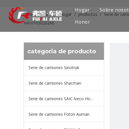
Hogar
Sobre nosot
Usted está aquí:
Hogar
/
productos
/
Serie de ca
Honor
H4101050202A0
categoria de producto
Serie de camiones Sinotruk
Serie de camiones Shacman
Serie de camiones SAIC-lveco Hongyan
Serie de camiones Foton Auman