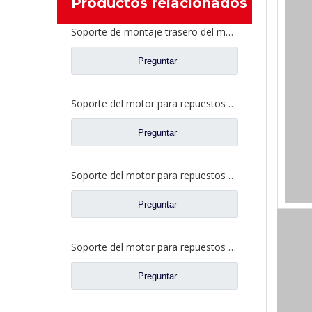
Productos relacionados
Soporte de montaje trasero del motor para repuestos Foton AumanTruck 1325110102002/1325110102003
Preguntar
Soporte del motor para repuestos de camiones Foton Auman H0101050122A0/H0101050121A0
Preguntar
Soporte del motor para repuestos de camiones Foton Auman 1424110101004/1424110101005
Preguntar
Soporte del motor para repuestos de camiones Foton Auman H4101050302A0/H4101050301A0
Preguntar