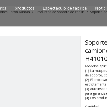
ros
productos
Espectáculo de fábrica
Notic
miones Foton Auman
/
Productos de soporte de chasis
/
Soporte d
Serie de camiones Sinotruk
Serie de camiones Shacman
Serie de camiones SAIC-lveco Hongyan
Soporte
camion
Serie de camiones Foton Auman
H4101
Serie de camiones FAW Jiefang
Modelos apli
(1) La máquin
Serie de camiones Dongfeng
de soporte, co
(2) El proces
Serie de camiones europea y japonesa
estrictamente 
(3) Autoinspec
para garantiza
Piezas de repuesto para maquinaria de ingenier
(4) Los produ
Otra serie de camiones
Cantidad: