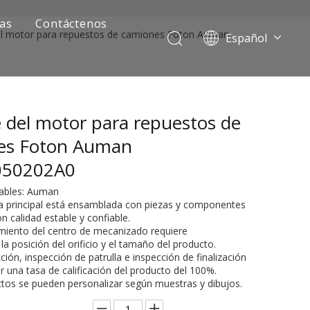
ias
Contáctenos
el motor para repuestos de camiones Foton Auman
Español
Português
Pусский
Français
 del motor para repuestos de
العربية
English
es Foton Auman
050202A0
cables: Auman
a principal está ensamblada con piezas y componentes
n calidad estable y confiable.
amiento del centro de mecanizado requiere
la posición del orificio y el tamaño del producto.
ción, inspección de patrulla e inspección de finalización
r una tasa de calificación del producto del 100%.
ía de camiones mineros
ctos se pueden personalizar según muestras y dibujos.