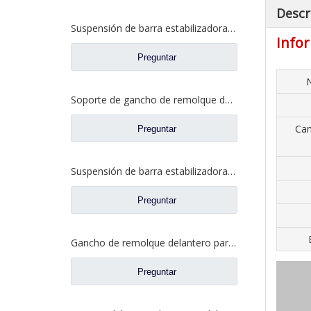
Descr
Suspensión de barra estabilizadora delantera para repuestos Foton Auman H4292191400A0
Infor
Preguntar
N
Soporte de gancho de remolque delantero para repuestos de camiones Foton Auman H0403111010A0
Can
Preguntar
Suspensión de barra estabilizadora delantera para repuestos de camiones Foton Auman 1424229200006
Preguntar
Gancho de remolque delantero para repuestos de camiones Foton Auman 1331340380008
Preguntar