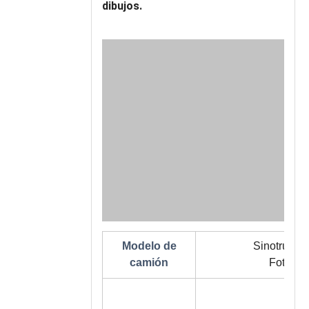
dibujos.
Modelo de
Sinotruk, S
camión
Foton A