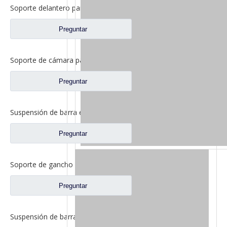
Soporte delantero para repuestos de camiones Foton Auman
Preguntar
Soporte de cámara para repuestos de camiones Qingte QT300S72
Preguntar
Suspensión de barra estabilizadora delantera para repuestos Foton Auman H4292191400A0
Preguntar
Soporte de gancho de remolque delantero para repuestos de camiones Foton Auman H0403111010A0
Preguntar
Suspensión de barra estabilizadora delantera para repuestos de camiones Foton Auman 1424229200006