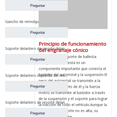
Preguntar
Gancho de remolque delantero para repuestos de camiones Foton Auman 1331340380008
Preguntar
Principio de funcionamiento
Soporte delantero de resorte delantero para repuestos Foton Auman 1325129202002
del engranaje cónico
La función del soporte de ballesta:
Preguntar
El soporte de ballesta es un
componente importante que conecta el
bastidor del automóvil y la suspensión.El
Soporte delantero izquierdo del resorte delantero para repuestos Foton Auman H0292190008A0
peso del automóvil se transmite a la
suspensión a través de él y la fuerza
Preguntar
motriz se transmite al bastidor a través
de la suspensión y el soporte para lograr
Soporte delantero de resorte delantero ligero para repuestos de camiones Foton Auman H0292190803A0
la tracción de todo el vehículo.Aunque la
precisión del soporte no es alta, su
Preguntar
efecto es excelente.