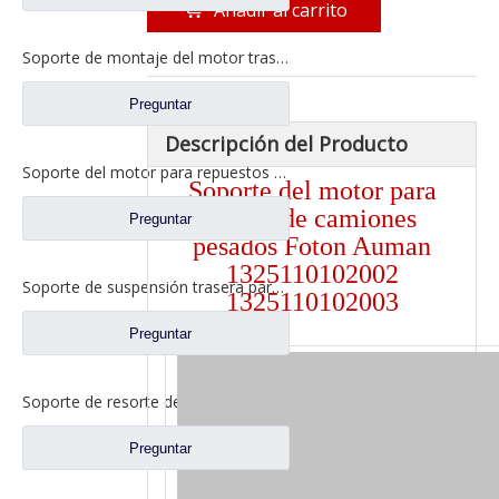
Añadir al carrito
Soporte de montaje del motor trasero para repuestos de camiones Foton Auman H0101050095A0/H0101050096A0
Preguntar
Descripción del Producto
Soporte del motor para repuestos de camiones Foton Auman 1325110102002/1325110102003
Soporte del motor para
piezas de camiones
Preguntar
pesados ​​Foton Auman
1325110102002
Soporte de suspensión trasera para repuestos de camiones Foton Auman H4101050027A0/H4101050028A0
1325110102003
Preguntar
Soporte de resorte de hoja delantera para repuestos de camiones Foton Auman H010100000019R/H010100000018L
Preguntar