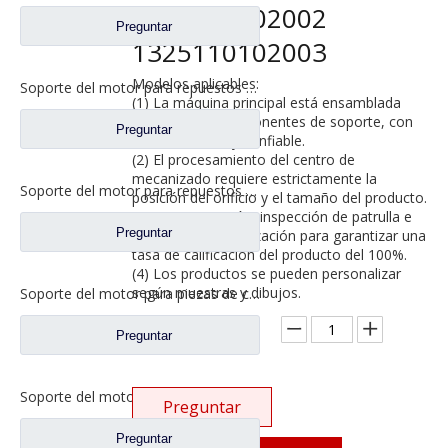
1325110102002
Preguntar
1325110102003
Modelos aplicables:
Soporte del motor para repuestos de camiones Foton Auman H4101050302A0/H4101050301A0
(1) La máquina principal está ensamblada
con piezas y componentes de soporte, con
Preguntar
calidad estable y confiable.
(2) El procesamiento del centro de
mecanizado requiere estrictamente la
Soporte del motor para repuestos de camiones Foton Auman H4101050202A0
posición del orificio y el tamaño del producto.
(3) Autoinspección, inspección de patrulla e
Preguntar
inspección de finalización para garantizar una
tasa de calificación del producto del 100%.
(4) Los productos se pueden personalizar
según muestras y dibujos.
Soporte del motor para piezas de camiones pesados ​​Foton Auman H4101050201A0
Cantidad:
Preguntar
Soporte del motor para piezas de camiones pesados ​​Foton Auman H4101050002A0 H4101050001AO
Preguntar
Preguntar