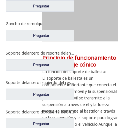
Preguntar
Gancho de remolque delantero para repuestos de camiones Foton Auman 1331340380008
Preguntar
Soporte delantero de resorte delantero para repuestos Foton Auman 1325129202002
Principio de funcionamiento
del engranaje cónico
Preguntar
La función del soporte de ballesta:
El soporte de ballesta es un
Soporte delantero izquierdo del resorte delantero para repuestos Foton Auman H0292190008A0
componente importante que conecta el
bastidor del automóvil y la suspensión.El
Preguntar
peso del automóvil se transmite a la
suspensión a través de él y la fuerza
motriz se transmite al bastidor a través
Soporte delantero de resorte delantero ligero para repuestos de camiones Foton Auman H0292190803A0
de la suspensión y el soporte para lograr
la tracción de todo el vehículo.Aunque la
Preguntar