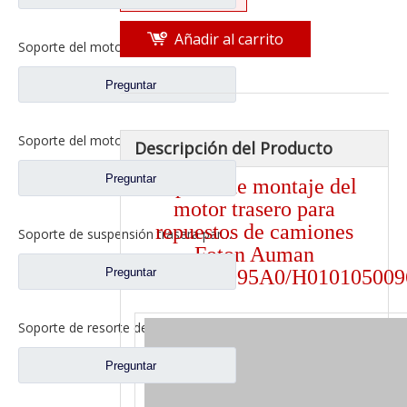
Añadir al carrito
Soporte del motor para piezas de camiones pesados ​​Foton Auman H4101050002A0 H4101050001AO
Preguntar
Soporte del motor para repuestos de camiones Foton Auman 1325110102002/1325110102003
Descripción del Producto
Preguntar
Soporte de montaje del
motor trasero para
repuestos de camiones
Soporte de suspensión trasera para repuestos de camiones Foton Auman H4101050027A0/H4101050028A0
Foton Auman
Preguntar
H0101050095A0/H01010500
Soporte de resorte de hoja delantera para repuestos de camiones Foton Auman H010100000019R/H010100000018L
Preguntar