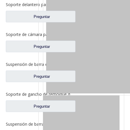
Soporte delantero para repuestos de camiones Foton Auman
Preguntar
Soporte de cámara para repuestos de camiones Qingte QT300S72
Preguntar
Suspensión de barra estabilizadora delantera para repuestos Foton Auman H4292191400A0
Preguntar
Soporte de gancho de remolque delantero para repuestos de camiones Foton Auman H0403111010A0
Preguntar
Suspensión de barra estabilizadora delantera para repuestos de camiones Foton Auman 1424229200006