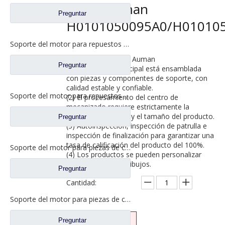
Foton Auman
Preguntar
H0101050095A0/H01010
Soporte del motor para repuestos de camiones Foton Auman H4101050302A0/H4101050301A0
Modelos aplicables: Auman
Preguntar
(1) La máquina principal está ensamblada
con piezas y componentes de soporte, con
calidad estable y confiable.
Soporte del motor para repuestos de camiones Foton Auman H4101050202A0
(2) El procesamiento del centro de
mecanizado requiere estrictamente la
posición del orificio y el tamaño del producto.
Preguntar
(3) Autoinspección, inspección de patrulla e
inspección de finalización para garantizar una
tasa de calificación del producto del 100%.
Soporte del motor para piezas de camiones pesados ​​Foton Auman H4101050201A0
(4) Los productos se pueden personalizar
según muestras y dibujos.
Preguntar
Cantidad:
Soporte del motor para piezas de camiones pesados ​​Foton Auman 1325110102002 1325110102003
Preguntar
Preguntar