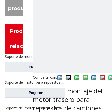
producto
Productos
relacionados
Soporte de montaje trasero del motor para repuestos Foton AumanTruck 1325110102002/1325110102003
Preguntar
Compartir con:
Soporte del motor para repuestos de camiones Foton Auman H0101050122A0/H0101050121A0
Soporte de montaje del
Preguntar
motor trasero para
repuestos de camiones
Soporte del motor para repuestos de camiones Foton Auman 1424110101004/1424110101005