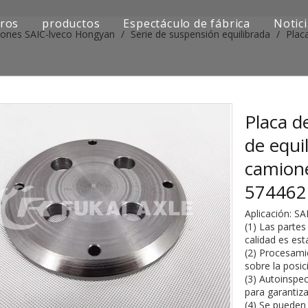
ros
productos
Espectáculo de fábrica
Notic
iones SAIC-lveco Hongyan
/
Serie de suspensión equilibrada
/
Plac
Serie de camiones Sinotruk
Serie de camiones Shacman
Serie de camiones SAIC-lveco Hongyan
Placa d
de equi
Serie de camiones Foton Auman
camion
Serie de camiones FAW Jiefang
57446
Serie de camiones Dongfeng
Aplicación: S
(1) Las partes
Serie de camiones europea y japonesa
calidad es est
(2) Procesami
sobre la posic
Piezas de repuesto para maquinaria de ingenier
(3) Autoinspec
para garantiz
Otra serie de camiones
(4) Se pueden