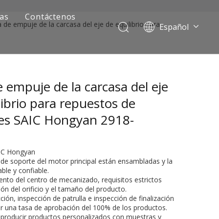
ias
Contáctenos
a de empuje de la carcasa del eje de equilibrio para
Español
Português
Pусский
Français
e empuje de la carcasa del eje
العربية
English
librio para repuestos de
es SAIC Hongyan 2918-
2
AIC Hongyan
 de soporte del motor principal están ensambladas y la
able y confiable.
ento del centro de mecanizado, requisitos estrictos
ión del orificio y el tamaño del producto.
ía de camiones mineros
ción, inspección de patrulla e inspección de finalización
ar una tasa de aprobación del 100% de los productos.
 producir productos personalizados con muestras y