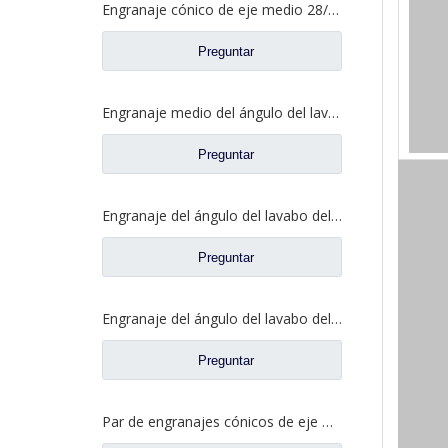
Engranaje cónico de eje medio 28/21 para eje Ankai Benz, repuestos para camiones Foton Auman HFF2502038/39CK1BZ
Preguntar
Engranaje medio del ángulo del lavabo del puente para los recambios 5801845742 del camión de SAIC Hongyan
Preguntar
Engranaje del ángulo del lavabo del puente medio para los recambios 81.35199.6535 de Shamcan DelongTruck
Preguntar
Engranaje del ángulo del lavabo del puente trasero para los repuestos 81.35199.6554 de Shamcan DelongTruck
Preguntar
Par de engranajes cónicos de eje medio 28/21 para piezas de repuesto de camión A0E Axle FAW Jiefang 2502036/037-A0E