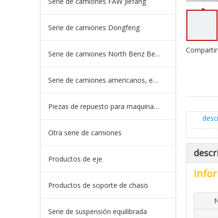
Serie de camiones FAW Jiefang
Serie de camiones Dongfeng
Compartir
Serie de camiones North Benz Beiben
Serie de camiones americanos, europeos y japoneses
Piezas de repuesto para maquinaria de ingeniería de camiones mineros
desc
Otra serie de camiones
descr
Productos de eje
Infor
Productos de soporte de chasis
N
Serie de suspensión equilibrada