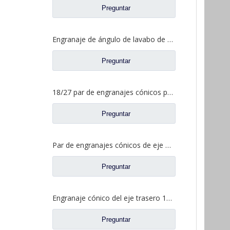
Preguntar
Engranaje de ángulo de lavabo de puente medio para Shamcan DelongTruck repuestos 81.35199.6587
Preguntar
18/27 par de engranajes cónicos para Dena Axle Dongfeng T-Lift Truck repuestos 2502ZHS1827-025/026
Preguntar
Par de engranajes cónicos de eje medio 15/29 para Ankai & Benz Axle Foton Auman North Benz Beiben Truck repuestos A3463535310
Preguntar
Engranaje cónico del eje trasero 15/29 para Ankai & Benz Axle Foton Auman North Benz Beiben Truck repuestos 24.02.101
Preguntar