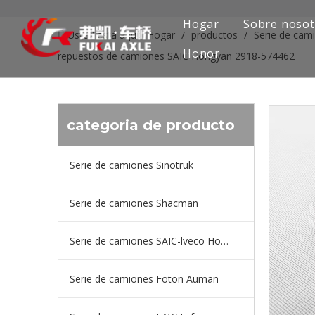
Hogar
Sobre nosot
Usted está aquí:
Hogar
/
productos
/
Serie de cam
Honor
repuestos de camiones SAIC Hongyan 2918-574462
categoria de producto
Serie de camiones Sinotruk
Serie de camiones Shacman
Serie de camiones SAIC-lveco Hongyan
Serie de camiones Foton Auman