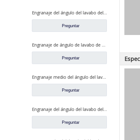
Engranaje del ángulo del lavabo del eje trasero para los recambios 81.35199.6532 de Shamcan AulongTruck
Preguntar
Engranaje de ángulo de lavabo de puente medio para Shamcan AulongTruck repuestos DZ9112320689
Espec
Preguntar
Engranaje medio del ángulo del lavabo del puente para los recambios WG7121320252 del camión de Sinotruk Steyr
Preguntar
Engranaje del ángulo del lavabo del eje trasero para los recambios del camión de Sinotruk Steyr 199012320177
Preguntar