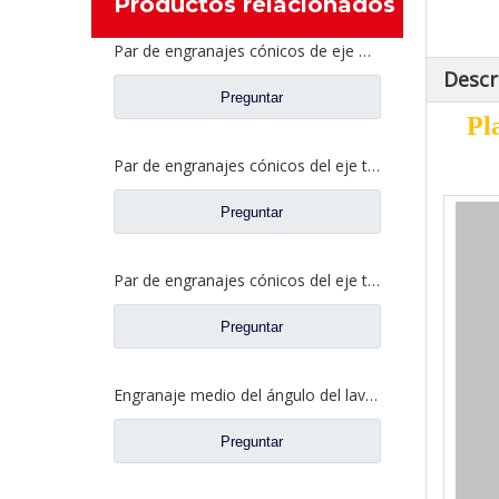
Productos relacionados
Par de engranajes cónicos de eje medio 27/18 para repuestos de camiones Ankai & BENZ Axle Foton Auman HFF2502040/41CK1BZ
Descr
Preguntar
Pl
Par de engranajes cónicos del eje trasero 21/28 para piezas de repuesto de camiones Ankai & BENZ Axle Foton Auman HFF2402038/39CK1BZ
Preguntar
Par de engranajes cónicos del eje trasero 18/27 para piezas de repuesto de camiones Ankai & BENZ Axle Foton Auman HFF2402040/41CK1BZ
Preguntar
Engranaje medio del ángulo del lavabo del puente para los recambios 42104456 del camión de SAIC Hongyan
Preguntar