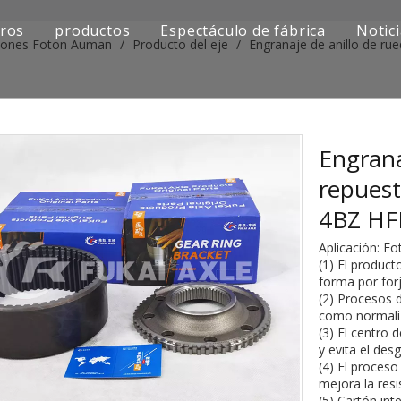
ros
productos
Espectáculo de fábrica
Notic
miones Foton Auman
/
Producto del eje
/
Engranaje de anillo de r
Serie de camiones Sinotruk
Serie de camiones Shacman
Serie de camiones SAIC-lveco Hongyan
Engrana
repues
Serie de camiones Foton Auman
4BZ H
Serie de camiones FAW Jiefang
Aplicación: F
(1) El product
Serie de camiones Dongfeng
forma por forj
(2) Procesos 
Serie de camiones europea y japonesa
como normali
(3) El centro 
y evita el des
Piezas de repuesto para maquinaria de ingenier
(4) El proceso
mejora la resi
Otra serie de camiones
(5) Cartón int