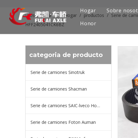
Hogar
Sobre nosot
Usted está aquí:
Hogar
/
productos
/
Serie de ca
Honor
HFF2405041CK6BZ
categoria de producto
Serie de camiones Sinotruk
Serie de camiones Shacman
Serie de camiones SAIC-lveco Hongyan
Serie de camiones Foton Auman