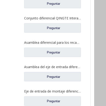
Preguntar
Conjunto diferencial QINGTE Interaxle para QT435SH0-2510050 de repuesto para camiones Faw Jiefang A0E
Preguntar
Asamblea diferencial para los recambios autos DZ9114320706 del camión de Shacman Aolong
Preguntar
Asamblea del eje de entrada diferenciada para los recambios autos 81.35606.0008 del camión de Shacman Delong
Preguntar
Eje de entrada de montaje diferencial para piezas de repuesto de camión de eje Saic Hongyan Genlyon H6A WS2510C201/3 2510-0110
Preguntar