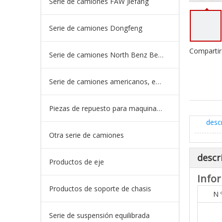
Serie de camiones FAW Jiefang
Serie de camiones Dongfeng
Compartir
Serie de camiones North Benz Beiben
Serie de camiones americanos, europeos y japoneses
Piezas de repuesto para maquinaria de ingeniería de camiones mineros
desc
Otra serie de camiones
descr
Productos de eje
Infor
Productos de soporte de chasis
N 
Serie de suspensión equilibrada