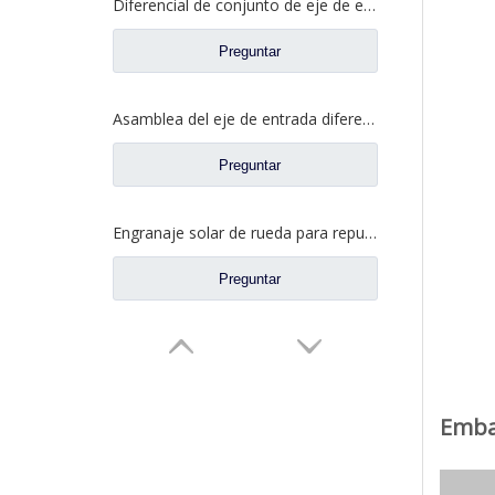
Diferencial de conjunto de eje de entrada para piezas de repuesto de camión de eje de alta torsión Saic Hongyan 2510-0110-5801271495
Preguntar
Asamblea del eje de entrada diferenciada para los recambios autos 81.35100.6593 del camión de Shacman Delong
Preguntar
Engranaje solar de rueda para repuestos de camiones Ford BN0407B0-3
Preguntar
Embal