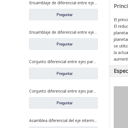
Ensamblaje de diferencial entre ejes para camiones Faw Jiefang Prats de repuesto W2502107D04A
Princ
Preguntar
El princ
El redu
Ensamblaje de diferencial entre ejes para Faw Jiefang Truck Spare Prats 2507055-K5H
planeta
planeta
Preguntar
se util
la actu
aumento
Conjunto diferencial entre ejes para Faw Jiefang A0E Truck Spare Prats 2507055-K5H
Espec
Preguntar
Conjunto diferencial entre ejes para Faw Jiefang A0E Truck Spare Prats 2507057-A6T
Preguntar
Asamblea diferencial del eje intermedio para los prats de repuesto del camión de Dongfeng 460 2502ZAS01-415-ZC