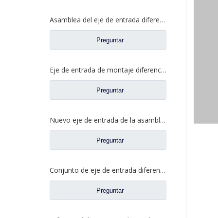
Asamblea del eje de entrada diferenciada para los recambios autos 81.35100.6599 del camión de Shacman Delong
Preguntar
Eje de entrada de montaje diferencial para Saic Hongyan New KingKan H8B Axle Truck Repuestos 42119549 5801606629
Preguntar
Nuevo eje de entrada de la asamblea diferencial para los recambios 42119549 5801606629 del camión del eje de Saic Hongyan H8B
Preguntar
Conjunto de eje de entrada diferencial para Shacman Delong Truck Auto Repuestos Shacman Delong HD469-2510011
Preguntar