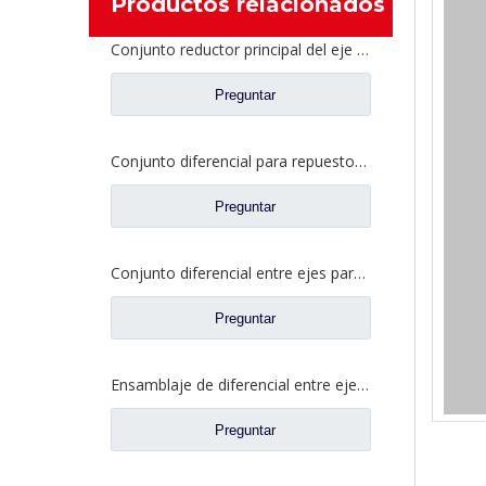
Productos relacionados
Conjunto reductor principal del eje intermedio para piezas de camión Shacman Delong
Preguntar
Conjunto diferencial para repuestos de camiones Dongfeng 2510ZHS01-410
Preguntar
Conjunto diferencial entre ejes para Faw Jiefang A6E Truck Spare Prats 2507057-A6E/A
Preguntar
Ensamblaje de diferencial entre ejes para Faw Jiefang Truck Spare Prats 2507057-A4C
Preguntar