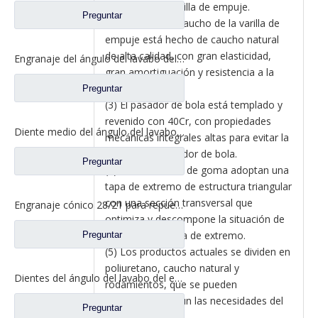
la fatiga de la varilla de empuje.
Preguntar
(2) El núcleo de caucho de la varilla de
empuje está hecho de caucho natural
de alta calidad, con gran elasticidad,
Engranaje del ángulo del lavabo del eje trasero para los recambios del camión de Sinotruk Steyr 199012320177
gran amortiguación y resistencia a la
fatiga.
Preguntar
(3) El pasador de bola está templado y
revenido con 40Cr, con propiedades
Diente medio del ángulo del lavabo del puente para los recambios AZ9981320154 del camión de Sinotruk Howo AC16
mecánicas integrales altas para evitar la
fractura del pasador de bola.
Preguntar
(4) Los extremos de goma adoptan una
tapa de extremo de estructura triangular
con una sección transversal que
Engranaje cónico 28/21 para repuestos de camiones North Benz Beiben A3463502939
optimiza y descompone la situación de
tensión de la tapa de extremo.
Preguntar
(5) Los productos actuales se dividen en
poliuretano, caucho natural y
Dientes del ángulo del lavabo del eje trasero para los recambios AZ9981320157 del camión de Sinotruk Howo AC16
rodamientos, que se pueden
personalizar según las necesidades del
Preguntar
cliente.