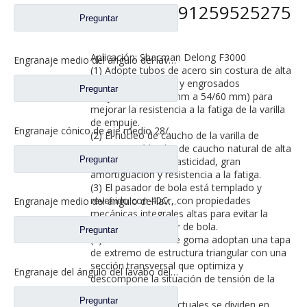
Delong DZ91259525275
Preguntar
Aplicación: Shacman Delong F3000
Engranaje medio del ángulo del lavabo del puente para los recambios 42104456 del camión de SAIC Hongyan
(1) Adopte tubos de acero sin costura de alta
calidad engrosados ​​y engrosados ​​
Preguntar
(mejorados de 50 mm a 54/60 mm) para
mejorar la resistencia a la fatiga de la varilla
de empuje.
Engranaje cónico de eje medio 28/21 para eje Ankai Benz, repuestos para camiones Foton Auman HFF2502038/39CK1BZ
(2) El núcleo de caucho de la varilla de
empuje está hecho de caucho natural de alta
Preguntar
calidad, con gran elasticidad, gran
amortiguación y resistencia a la fatiga.
(3) El pasador de bola está templado y
revenido con 40Cr, con propiedades
Engranaje medio del ángulo del lavabo del puente para los recambios 5801845742 del camión de SAIC Hongyan
mecánicas integrales altas para evitar la
fractura del pasador de bola.
Preguntar
(4) Los extremos de goma adoptan una tapa
de extremo de estructura triangular con una
sección transversal que optimiza y
Engranaje del ángulo del lavabo del puente medio para los recambios 81.35199.6535 de Shamcan DelongTruck
descompone la situación de tensión de la
tapa de extremo.
Preguntar
(5) Los productos actuales se dividen en