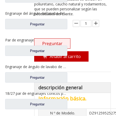
poliuretano, caucho natural y rodamientos,
que se pueden personalizar según las
Engranaje del ángulo del lavabo del puente trasero para los repuestos 81.35199.6554 de Shamcan DelongTruck
necesidades del cliente.
Cantidad:
Preguntar
Par de engranajes cónicos de eje medio 28/21 para piezas de repuesto de camión A0E Axle FAW Jiefang 2502036/037-A0E
Preguntar
Preguntar
Añadir al carrito
Engranaje de ángulo de lavabo de puente medio para Shamcan DelongTruck repuestos 81.35199.6587
Preguntar
descripción general
18/27 par de engranajes cónicos para Dena Axle Dongfeng T-Lift Truck repuestos 2502ZHS1827-025/026
Información básica.
Preguntar
N º de Modelo.
DZ9125952527