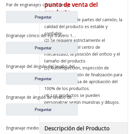
punto de venta del
Par de engranajes cónicos de eje medio 15/29 para Ankai & Benz Axle Foton Auman North Benz Beiben Truck repuestos A3463535310
producto
Preguntar
(1) Coincidencia de partes del camión, la
calidad del producto es estable y
confiable.
Engranaje cónico del eje trasero 15/29 para Ankai & Benz Axle Foton Auman North Benz Beiben Truck repuestos 24.02.101
(2) Se requiere estrictamente el
procesamiento del centro de
Preguntar
mecanizado, la posición del orificio y el
tamaño del producto.
Engranaje del ángulo del lavabo del eje trasero para los recambios 81.35199.6532 de Shamcan AulongTruck
(3) Autoinspección, inspección de
patrulla e inspección de finalización para
Preguntar
garantizar una tasa de aprobación del
100% de los productos.
(4) Los productos se pueden
Engranaje de ángulo de lavabo de puente medio para Shamcan AulongTruck repuestos DZ9112320689
personalizar según muestras y dibujos.
Preguntar
Descripción del Producto
Engranaje medio del ángulo del lavabo del puente para los recambios WG7121320252 del camión de Sinotruk Steyr