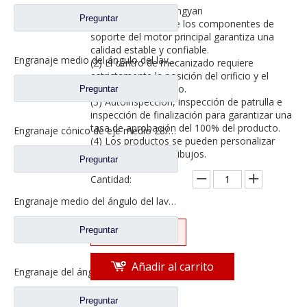
Aplicación: SAIC Hongyan
Preguntar
(1) El ensamblaje de los componentes de
soporte del motor principal garantiza una
calidad estable y confiable.
Engranaje medio del ángulo del lavabo del puente para los recambios 42104456 del camión de SAIC Hongyan
(2) El centro de mecanizado requiere
estrictamente la posición del orificio y el
tamaño del producto.
Preguntar
(3) Autoinspección, inspección de patrulla e
inspección de finalización para garantizar una
tasa de aprobación del 100% del producto.
Engranaje cónico de eje medio 28/21 para eje Ankai Benz, repuestos para camiones Foton Auman HFF2502038/39CK1BZ
(4) Los productos se pueden personalizar
según muestras y dibujos.
Preguntar
Cantidad:
Engranaje medio del ángulo del lavabo del puente para los recambios 5801845742 del camión de SAIC Hongyan
Preguntar
Preguntar
Añadir al carrito
Engranaje del ángulo del lavabo del puente medio para los recambios 81.35199.6535 de Shamcan DelongTruck
Preguntar