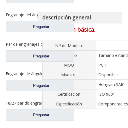
Engranaje del ángulo del lavabo del puente trasero para los repuestos 81.35199.6554 de Shamcan DelongTruck
descripción general
Preguntar
Información básica.
Par de engranajes cónicos de eje medio 28/21 para piezas de repuesto de camión A0E Axle FAW Jiefang 2502036/037-A0E
N º de Modelo.
Tamaño
Tamaño estánd
Preguntar
MOQ
PC 1
Engranaje de ángulo de lavabo de puente medio para Shamcan DelongTruck repuestos 81.35199.6587
Muestra
Disponible
Eje
Hongyan SAIC
Preguntar
Certificación
ISO 9001
18/27 par de engranajes cónicos para Dena Axle Dongfeng T-Lift Truck repuestos 2502ZHS1827-025/026
Especificación
Componente es
Preguntar