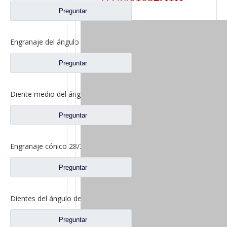
Preguntar
Engranaje del ángulo del lavabo del eje trasero para los recambios del camión de Sinotruk Steyr 199012320177
Preguntar
Diente medio del ángulo del lavabo del puente para los recambios AZ9981320154 del camión de Sinotruk Howo AC16
Preguntar
Engranaje cónico 28/21 para repuestos de camiones North Benz Beiben A3463502939
Preguntar
Dientes del ángulo del lavabo del eje trasero para los recambios AZ9981320157 del camión de Sinotruk Howo AC16
Preguntar