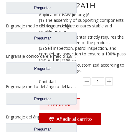
HT3001032A1H
Preguntar
Application: FAW Jiefang J6
(1) The assembly of supporting components
of the main engine ensures stable and
Engranaje medio del ángulo del lavabo del puente para los recambios 42104456 del camión de SAIC Hongyan
reliable quality.
(2) The machining center strictly requires the
Preguntar
hole position and size of the product.
(3) Self inspection, patrol inspection, and
completion inspection to ensure a 100% pass
Engranaje cónico de eje medio 28/21 para eje Ankai Benz, repuestos para camiones Foton Auman HFF2502038/39CK1BZ
rate of the product.
(4) Products can be customized according to
Preguntar
samples and drawings.
Cantidad:
Engranaje medio del ángulo del lavabo del puente para los recambios 5801845742 del camión de SAIC Hongyan
Preguntar
Preguntar
Engranaje del ángulo del lavabo del puente medio para los recambios 81.35199.6535 de Shamcan DelongTruck
Añadir al carrito
Preguntar