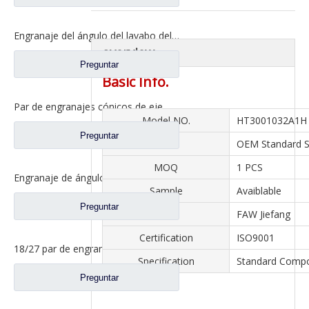
Engranaje del ángulo del lavabo del puente trasero para los repuestos 81.35199.6554 de Shamcan DelongTruck
overview
Preguntar
Basic Info.
Par de engranajes cónicos de eje medio 28/21 para piezas de repuesto de camión A0E Axle FAW Jiefang 2502036/037-A0E
Model NO.
HT3001032A1H
Preguntar
Size
OEM Standard S
MOQ
1 PCS
Engranaje de ángulo de lavabo de puente medio para Shamcan DelongTruck repuestos 81.35199.6587
Sample
Avaiblable
Preguntar
Axle
FAW Jiefang
Certification
ISO9001
18/27 par de engranajes cónicos para Dena Axle Dongfeng T-Lift Truck repuestos 2502ZHS1827-025/026
Specification
Standard Comp
Preguntar