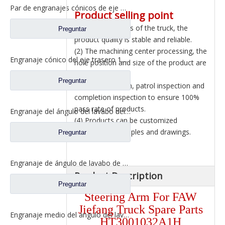
Par de engranajes cónicos de eje medio 15/29 para Ankai & Benz Axle Foton Auman North Benz Beiben Truck repuestos A3463535310
Product selling point
(1) Matching parts of the truck, the
Preguntar
product quality is stable and reliable.
(2) The machining center processing, the
Engranaje cónico del eje trasero 15/29 para Ankai & Benz Axle Foton Auman North Benz Beiben Truck repuestos 24.02.101
hole position and size of the product are
strictly required.
Preguntar
(3) Self inspection, patrol inspection and
completion inspection to ensure 100%
pass rate of products.
Engranaje del ángulo del lavabo del eje trasero para los recambios 81.35199.6532 de Shamcan AulongTruck
(4) Products can be customized
according to samples and drawings.
Preguntar
Engranaje de ángulo de lavabo de puente medio para Shamcan AulongTruck repuestos DZ9112320689
Product Description
Preguntar
Steering Arm For FAW
Jiefang Truck Spare Parts
Engranaje medio del ángulo del lavabo del puente para los recambios WG7121320252 del camión de Sinotruk Steyr
HT3001032A1H