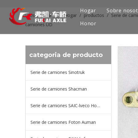
Hogar
Sobre nosot
Usted está aquí:
Hogar
/
productos
/
Serie de cam
Honor
camiones UD
categoria de producto
Serie de camiones Sinotruk
Serie de camiones Shacman
Serie de camiones SAIC-lveco Hongyan
Serie de camiones Foton Auman