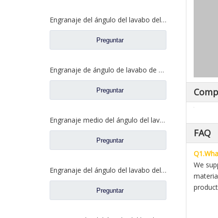
Engranaje del ángulo del lavabo del eje trasero para los recambios 81.35199.6532 de Shamcan AulongTruck
Preguntar
Engranaje de ángulo de lavabo de puente medio para Shamcan AulongTruck repuestos DZ9112320689
Comp
Preguntar
Engranaje medio del ángulo del lavabo del puente para los recambios WG7121320252 del camión de Sinotruk Steyr
FAQ
Preguntar
Q1.What
We supp
Engranaje del ángulo del lavabo del eje trasero para los recambios del camión de Sinotruk Steyr 199012320177
materia
product
Preguntar