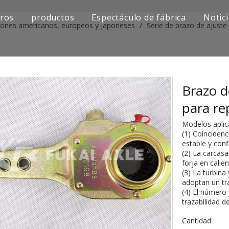
ros
productos
Espectáculo de fábrica
Notic
iones americanos, europeos y japoneses
/
Serie de brazo de ajuste
Serie de camiones Sinotruk
Serie de camiones Shacman
Serie de camiones SAIC-lveco Hongyan
Brazo d
para r
Serie de camiones Foton Auman
Modelos aplic
Serie de camiones FAW Jiefang
(1) Coincidenc
estable y conf
(2) La carcas
Serie de camiones Dongfeng
forja en calien
(3) La turbina 
Serie de camiones europea y japonesa
adoptan un tr
(4) El número 
Piezas de repuesto para maquinaria de ingenier
trazabilidad d
Cantidad:
Otra serie de camiones