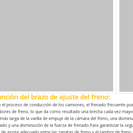
unción del brazo de ajuste del freno:
 el proceso de conducción de los camiones, el frenado frecuente pu
bores de freno, lo que da como resultado una brecha cada vez mayor 
 más larga de la varilla de empuje de la cámara del freno, una dismi
nado y una disminución de la fuerza de frenado.Para garantizar la seg
 de ajuste adecuado entre las zapatas de freno y el tambor de freno.El