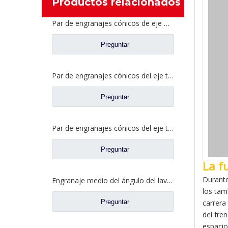
Productos relacionados
Par de engranajes cónicos de eje medio 27/18 para repuestos de camiones Ankai & BENZ Axle Foton Auman HFF2502040/41CK1BZ
Preguntar
Par de engranajes cónicos del eje trasero 21/28 para piezas de repuesto de camiones Ankai & BENZ Axle Foton Auman HFF2402038/39CK1BZ
Preguntar
Par de engranajes cónicos del eje trasero 18/27 para piezas de repuesto de camiones Ankai & BENZ Axle Foton Auman HFF2402040/41CK1BZ
Preguntar
La f
Durante
Engranaje medio del ángulo del lavabo del puente para los recambios 42104456 del camión de SAIC Hongyan
los tam
Preguntar
carrera
del fre
espacio