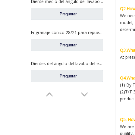
Diente medio del ángulo del lavabo del puente para los recambios AZ9981320154 del camión de Sinotruk Howo AC16
Q2.How 
Preguntar
We need
model, 
determi
Engranaje cónico 28/21 para repuestos de camiones North Benz Beiben A3463502939
Preguntar
Q3.What
At pres
Dientes del ángulo del lavabo del eje trasero para los recambios AZ9981320157 del camión de Sinotruk Howo AC16
Preguntar
Q4.What
(1) By 
(2)T/T 
product
Q5. How
We are a
quality