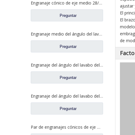
Engranaje cónico de eje medio 28/21 para eje Ankai Benz, repuestos para camiones Foton Auman HFF2502038/39CK1BZ
ajustar 
El prin
Preguntar
El braz
modelos
embragu
Engranaje medio del ángulo del lavabo del puente para los recambios 5801845742 del camión de SAIC Hongyan
de modo
Preguntar
Facto
Engranaje del ángulo del lavabo del puente medio para los recambios 81.35199.6535 de Shamcan DelongTruck
Preguntar
Engranaje del ángulo del lavabo del puente trasero para los repuestos 81.35199.6554 de Shamcan DelongTruck
Preguntar
Par de engranajes cónicos de eje medio 28/21 para piezas de repuesto de camión A0E Axle FAW Jiefang 2502036/037-A0E