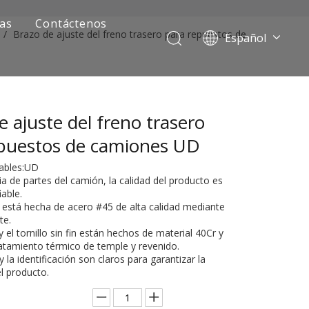
ias
Contáctenos
/
Brazo de ajuste del freno trasero para repuestos de
Español
Português
Pусский
Français
e ajuste del freno trasero
العربية
English
epuestos de camiones UD
ables:UD
ia de partes del camión, la calidad del producto es
iable.
a está hecha de acero #45 de alta calidad mediante
te.
y el tornillo sin fin están hechos de material 40Cr y
atamiento térmico de temple y revenido.
y la identificación son claros para garantizar la
ía de camiones mineros
el producto.