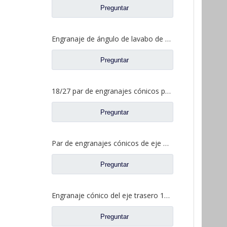
Preguntar
Engranaje de ángulo de lavabo de puente medio para Shamcan DelongTruck repuestos 81.35199.6587
Preguntar
18/27 par de engranajes cónicos para Dena Axle Dongfeng T-Lift Truck repuestos 2502ZHS1827-025/026
Preguntar
Par de engranajes cónicos de eje medio 15/29 para Ankai & Benz Axle Foton Auman North Benz Beiben Truck repuestos A3463535310
Preguntar
Engranaje cónico del eje trasero 15/29 para Ankai & Benz Axle Foton Auman North Benz Beiben Truck repuestos 24.02.101
Preguntar