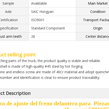
Sample
Avaiblable
Main Market
Axle
SAIC Hongyan
Condition
Certification
ISO9001
Transport Pack
pecification
Standard Component
Origin
ust arm teeth
26
Center distanc
ct selling point
hing parts of the truck, the product quality is stable and reliable.
shell is made of high-quality #45 steel by hot forging.
bine and endless screw are made of 40Cr material and adopt quenchi
number and identification is clear to ensure product traceability.
ct Description
zo de ajuste del freno delantero para Piez