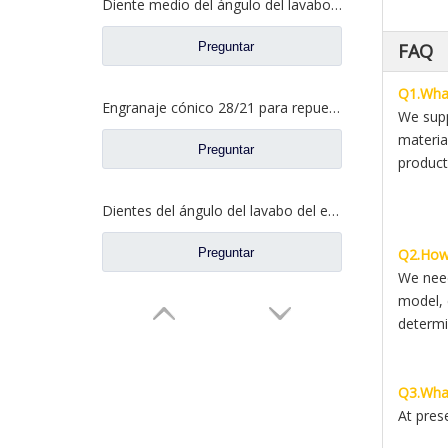
Diente medio del ángulo del lavabo del puente para los recambios AZ9981320154 del camión de Sinotruk Howo AC16
Preguntar
FAQ
Q1.What
Engranaje cónico 28/21 para repuestos de camiones North Benz Beiben A3463502939
We supp
materia
Preguntar
product
Dientes del ángulo del lavabo del eje trasero para los recambios AZ9981320157 del camión de Sinotruk Howo AC16
Preguntar
Q2.How 
We need
model, 
determi
Q3.What
At pres