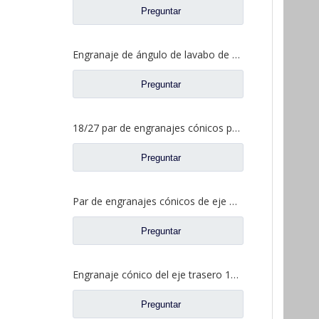
Preguntar
Engranaje de ángulo de lavabo de puente medio para Shamcan DelongTruck repuestos 81.35199.6587
Preguntar
18/27 par de engranajes cónicos para Dena Axle Dongfeng T-Lift Truck repuestos 2502ZHS1827-025/026
Preguntar
Par de engranajes cónicos de eje medio 15/29 para Ankai & Benz Axle Foton Auman North Benz Beiben Truck repuestos A3463535310
Preguntar
Engranaje cónico del eje trasero 15/29 para Ankai & Benz Axle Foton Auman North Benz Beiben Truck repuestos 24.02.101
Preguntar