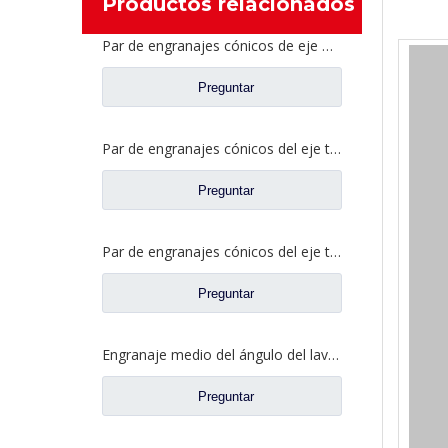
Productos relacionados
Par de engranajes cónicos de eje medio 27/18 para repuestos de camiones Ankai & BENZ Axle Foton Auman HFF2502040/41CK1BZ
Preguntar
Par de engranajes cónicos del eje trasero 21/28 para piezas de repuesto de camiones Ankai & BENZ Axle Foton Auman HFF2402038/39CK1BZ
Preguntar
Par de engranajes cónicos del eje trasero 18/27 para piezas de repuesto de camiones Ankai & BENZ Axle Foton Auman HFF2402040/41CK1BZ
Preguntar
Engranaje medio del ángulo del lavabo del puente para los recambios 42104456 del camión de SAIC Hongyan
Preguntar