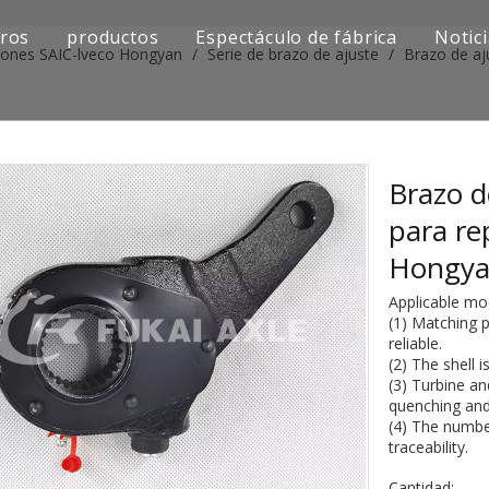
ros
productos
Espectáculo de fábrica
Notic
iones SAIC-lveco Hongyan
/
Serie de brazo de ajuste
/
Brazo de aj
Serie de camiones Sinotruk
Serie de camiones Shacman
Serie de camiones SAIC-lveco Hongyan
Brazo d
para re
Serie de camiones Foton Auman
Hongya
Serie de camiones FAW Jiefang
Applicable mo
(1) Matching p
Serie de camiones Dongfeng
reliable.
(2) The shell 
Serie de camiones europea y japonesa
(3) Turbine a
quenching and
(4) The number
Piezas de repuesto para maquinaria de ingenier
traceability.
Otra serie de camiones
Cantidad: