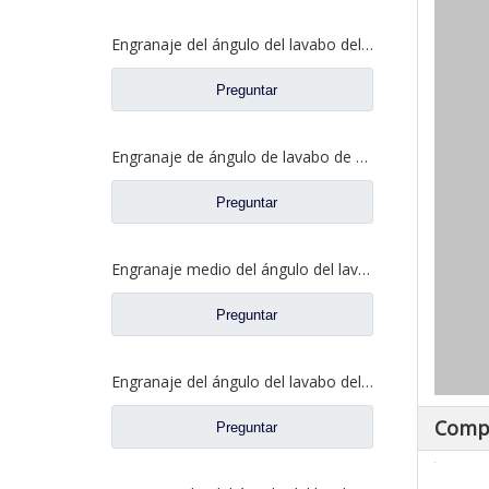
Engranaje del ángulo del lavabo del eje trasero para los recambios 81.35199.6532 de Shamcan AulongTruck
Preguntar
Engranaje de ángulo de lavabo de puente medio para Shamcan AulongTruck repuestos DZ9112320689
Preguntar
Engranaje medio del ángulo del lavabo del puente para los recambios WG7121320252 del camión de Sinotruk Steyr
Preguntar
Engranaje del ángulo del lavabo del eje trasero para los recambios del camión de Sinotruk Steyr 199012320177
Comp
Preguntar