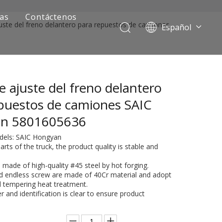
ias
Contáctenos
uste del freno delantero para repuestos de camiones
Español
Português
Pусский
Français
e ajuste del freno delantero
العربية
English
puestos de camiones SAIC
n 5801605636
dels: SAIC Hongyan
arts of the truck, the product quality is stable and
is made of high-quality #45 steel by hot forging.
nd endless screw are made of 40Cr material and adopt
 tempering heat treatment.
 and identification is clear to ensure product
ía de camiones mineros