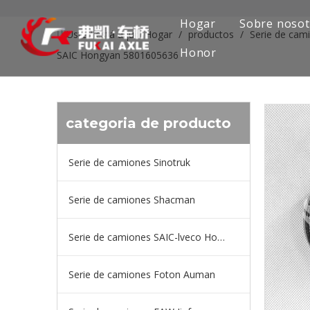
Hogar
Sobre nosot
Usted está aquí:
Hogar
/
productos
/
Serie de cam
Honor
SAIC Hongyan 5801605636
categoria de producto
Serie de camiones Sinotruk
Serie de camiones Shacman
Serie de camiones SAIC-lveco Hongyan
Serie de camiones Foton Auman