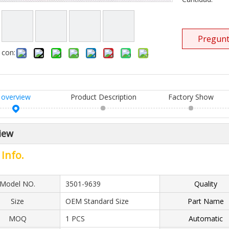
Pregunt
 con:
overview
Product Description
Factory Show
iew
 Info.
Model NO.
3501-9639
Quality
Size
OEM Standard Size
Part Name
MOQ
1 PCS
Automatic