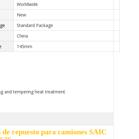
Worldwide
New
age
Standard Package
China
e
145mm
ng and tempering heat treatment.
as de repuesto para camiones SAIC