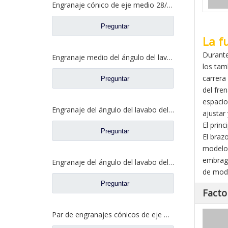
Engranaje cónico de eje medio 28/21 para eje Ankai Benz, repuestos para camiones Foton Auman HFF2502038/39CK1BZ
Preguntar
La f
Durante
Engranaje medio del ángulo del lavabo del puente para los recambios 5801845742 del camión de SAIC Hongyan
los tam
carrera
Preguntar
del fre
espacio
Engranaje del ángulo del lavabo del puente medio para los recambios 81.35199.6535 de Shamcan DelongTruck
ajustar 
El prin
Preguntar
El braz
modelos
embragu
Engranaje del ángulo del lavabo del puente trasero para los repuestos 81.35199.6554 de Shamcan DelongTruck
de modo
Preguntar
Facto
Par de engranajes cónicos de eje medio 28/21 para piezas de repuesto de camión A0E Axle FAW Jiefang 2502036/037-A0E