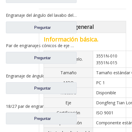
Engranaje del ángulo del lavabo del puente trasero para los repuestos 81.35199.6554 de Shamcan DelongTruck
descripción general
Preguntar
Información básica.
Par de engranajes cónicos de eje medio 28/21 para piezas de repuesto de camión A0E Axle FAW Jiefang 2502036/037-A0E
3551N-010
Preguntar
N º de Modelo.
3551N-015
Tamaño
Tamaño estándar
Engranaje de ángulo de lavabo de puente medio para Shamcan DelongTruck repuestos 81.35199.6587
MOQ
PC 1
Preguntar
Muestra
Disponible
Eje
Dongfeng Tian Lo
18/27 par de engranajes cónicos para Dena Axle Dongfeng T-Lift Truck repuestos 2502ZHS1827-025/026
Certificación
ISO 9001
Preguntar
Especificación
Componente está