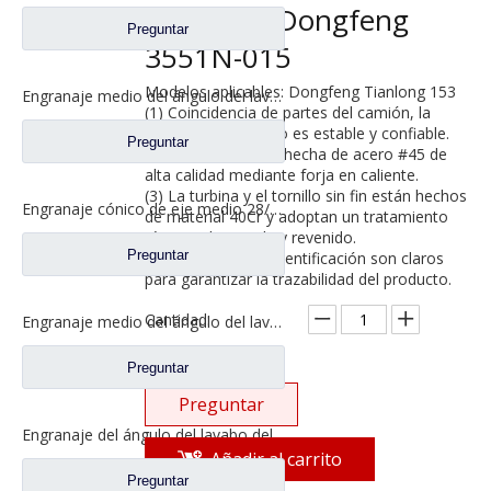
camiones Dongfeng
Preguntar
3551N-015
Modelos aplicables: Dongfeng Tianlong 153
Engranaje medio del ángulo del lavabo del puente para los recambios 42104456 del camión de SAIC Hongyan
(1) Coincidencia de partes del camión, la
calidad del producto es estable y confiable.
Preguntar
(2) La carcasa está hecha de acero #45 de
alta calidad mediante forja en caliente.
(3) La turbina y el tornillo sin fin están hechos
Engranaje cónico de eje medio 28/21 para eje Ankai Benz, repuestos para camiones Foton Auman HFF2502038/39CK1BZ
de material 40Cr y adoptan un tratamiento
térmico de temple y revenido.
Preguntar
(4) El número y la identificación son claros
para garantizar la trazabilidad del producto.
Cantidad:
Engranaje medio del ángulo del lavabo del puente para los recambios 5801845742 del camión de SAIC Hongyan
Preguntar
Preguntar
Engranaje del ángulo del lavabo del puente medio para los recambios 81.35199.6535 de Shamcan DelongTruck
Añadir al carrito
Preguntar