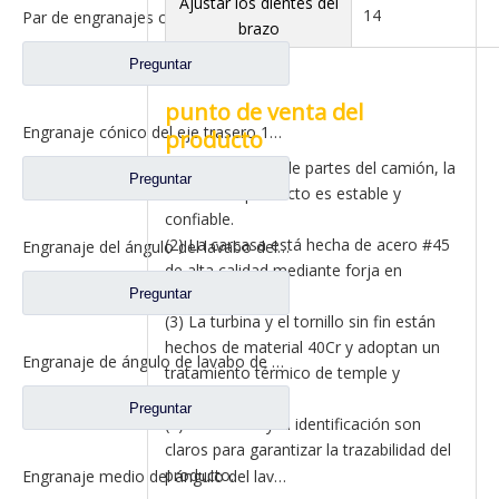
Ajustar los dientes del
14
Par de engranajes cónicos de eje medio 15/29 para Ankai & Benz Axle Foton Auman North Benz Beiben Truck repuestos A3463535310
brazo
Preguntar
punto de venta del
Engranaje cónico del eje trasero 15/29 para Ankai & Benz Axle Foton Auman North Benz Beiben Truck repuestos 24.02.101
producto
(1) Coincidencia de partes del camión, la
Preguntar
calidad del producto es estable y
confiable.
(2) La carcasa está hecha de acero #45
Engranaje del ángulo del lavabo del eje trasero para los recambios 81.35199.6532 de Shamcan AulongTruck
de alta calidad mediante forja en
Preguntar
caliente.
(3) La turbina y el tornillo sin fin están
hechos de material 40Cr y adoptan un
Engranaje de ángulo de lavabo de puente medio para Shamcan AulongTruck repuestos DZ9112320689
tratamiento térmico de temple y
revenido.
Preguntar
(4) El número y la identificación son
claros para garantizar la trazabilidad del
producto.
Engranaje medio del ángulo del lavabo del puente para los recambios WG7121320252 del camión de Sinotruk Steyr