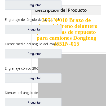
Preguntar
Descripción del Producto
3551N-010 Brazo de
Engranaje del ángulo del lavabo del eje trasero para los recambios del camión de Sinotruk Steyr 199012320177
ajuste del freno delantero
Preguntar
para Piezas de repuesto
para camiones Dongfeng
3551N-015
Diente medio del ángulo del lavabo del puente para los recambios AZ9981320154 del camión de Sinotruk Howo AC16
Preguntar
Engranaje cónico 28/21 para repuestos de camiones North Benz Beiben A3463502939
Preguntar
Dientes del ángulo del lavabo del eje trasero para los recambios AZ9981320157 del camión de Sinotruk Howo AC16
Preguntar