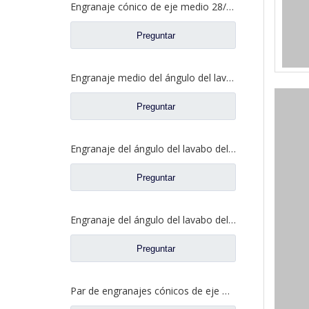
Engranaje cónico de eje medio 28/21 para eje Ankai Benz, repuestos para camiones Foton Auman HFF2502038/39CK1BZ
Preguntar
Engranaje medio del ángulo del lavabo del puente para los recambios 5801845742 del camión de SAIC Hongyan
Preguntar
Engranaje del ángulo del lavabo del puente medio para los recambios 81.35199.6535 de Shamcan DelongTruck
Preguntar
Engranaje del ángulo del lavabo del puente trasero para los repuestos 81.35199.6554 de Shamcan DelongTruck
Preguntar
Par de engranajes cónicos de eje medio 28/21 para piezas de repuesto de camión A0E Axle FAW Jiefang 2502036/037-A0E