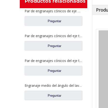
Productos relacionados
Produ
Par de engranajes cónicos de eje medio 27/18 para repuestos de camiones Ankai & BENZ Axle Foton Auman HFF2502040/41CK1BZ
Preguntar
Par de engranajes cónicos del eje trasero 21/28 para piezas de repuesto de camiones Ankai & BENZ Axle Foton Auman HFF2402038/39CK1BZ
Preguntar
Par de engranajes cónicos del eje trasero 18/27 para piezas de repuesto de camiones Ankai & BENZ Axle Foton Auman HFF2402040/41CK1BZ
Preguntar
Engranaje medio del ángulo del lavabo del puente para los recambios 42104456 del camión de SAIC Hongyan
Preguntar