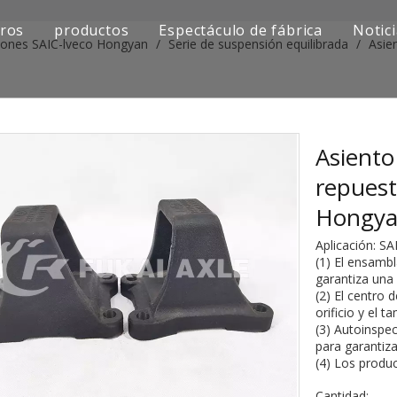
ros
productos
Espectáculo de fábrica
Notic
iones SAIC-lveco Hongyan
/
Serie de suspensión equilibrada
/
Asie
Serie de camiones Sinotruk
Serie de camiones Shacman
Serie de camiones SAIC-lveco Hongyan
Asiento
repuest
Serie de camiones Foton Auman
Hongya
Serie de camiones FAW Jiefang
Aplicación: S
(1) El ensamb
Serie de camiones Dongfeng
garantiza una 
(2) El centro 
Serie de camiones europea y japonesa
orificio y el 
(3) Autoinspec
para garantiz
Piezas de repuesto para maquinaria de ingenier
(4) Los produ
Otra serie de camiones
Cantidad: