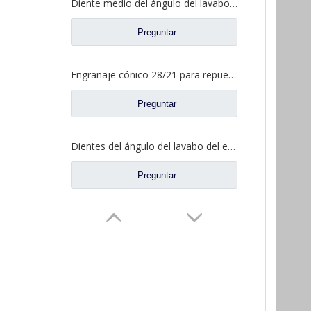
Diente medio del ángulo del lavabo del puente para los recambios AZ9981320154 del camión de Sinotruk Howo AC16
Preguntar
Engranaje cónico 28/21 para repuestos de camiones North Benz Beiben A3463502939
Preguntar
Dientes del ángulo del lavabo del eje trasero para los recambios AZ9981320157 del camión de Sinotruk Howo AC16
Preguntar