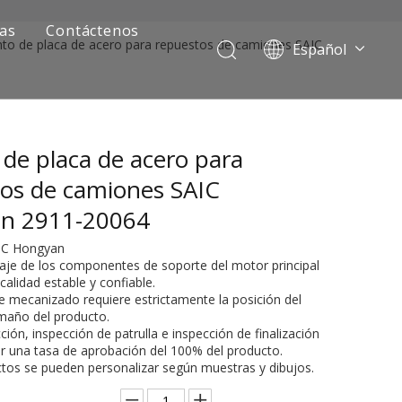
ias
Contáctenos
nto de placa de acero para repuestos de camiones SAIC
Español
Português
Pусский
Français
 de placa de acero para
العربية
English
os de camiones SAIC
n 2911-20064
AIC Hongyan
laje de los componentes de soporte del motor principal
calidad estable y confiable.
de mecanizado requiere estrictamente la posición del
tamaño del producto.
ción, inspección de patrulla e inspección de finalización
ar una tasa de aprobación del 100% del producto.
ía de camiones mineros
ctos se pueden personalizar según muestras y dibujos.