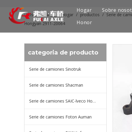
Hogar
Sobre nosot
Usted está aquí:
Hogar
/
productos
/
Serie de cam
Honor
Hongyan 2911-20064
categoria de producto
Serie de camiones Sinotruk
Serie de camiones Shacman
Serie de camiones SAIC-lveco Hongyan
Serie de camiones Foton Auman