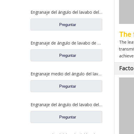
Engranaje del ángulo del lavabo del eje trasero para los recambios 81.35199.6532 de Shamcan AulongTruck
Preguntar
The 
The lea
Engranaje de ángulo de lavabo de puente medio para Shamcan AulongTruck repuestos DZ9112320689
transmi
achieve 
Preguntar
Facto
Engranaje medio del ángulo del lavabo del puente para los recambios WG7121320252 del camión de Sinotruk Steyr
Preguntar
Engranaje del ángulo del lavabo del eje trasero para los recambios del camión de Sinotruk Steyr 199012320177
Preguntar