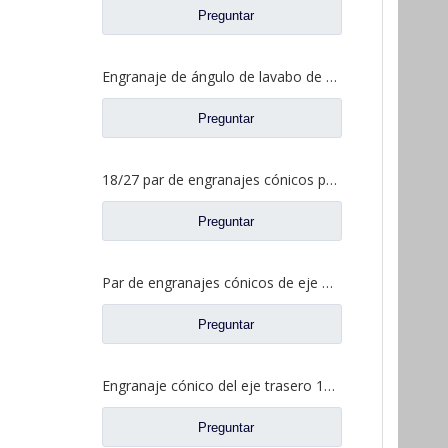
Preguntar
Engranaje de ángulo de lavabo de puente medio para Shamcan DelongTruck repuestos 81.35199.6587
Preguntar
18/27 par de engranajes cónicos para Dena Axle Dongfeng T-Lift Truck repuestos 2502ZHS1827-025/026
Preguntar
Par de engranajes cónicos de eje medio 15/29 para Ankai & Benz Axle Foton Auman North Benz Beiben Truck repuestos A3463535310
Preguntar
Engranaje cónico del eje trasero 15/29 para Ankai & Benz Axle Foton Auman North Benz Beiben Truck repuestos 24.02.101
Preguntar