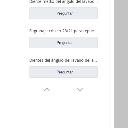
Diente medio del ángulo del lavabo del puente para los recambios AZ9981320154 del camión de Sinotruk Howo AC16
Preguntar
Engranaje cónico 28/21 para repuestos de camiones North Benz Beiben A3463502939
Preguntar
Dientes del ángulo del lavabo del eje trasero para los recambios AZ9981320157 del camión de Sinotruk Howo AC16
Preguntar