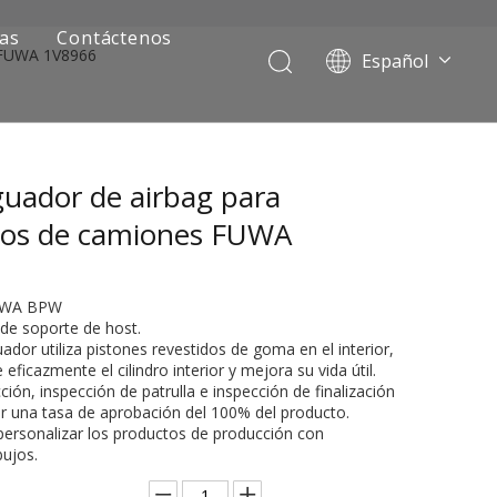
ias
Contáctenos
s FUWA 1V8966
Español
Português
Pусский
Français
uador de airbag para
العربية
English
tos de camiones FUWA
6
FUWA BPW
 de soporte de host.
uador utiliza pistones revestidos de goma en el interior,
 eficazmente el cilindro interior y mejora su vida útil.
ción, inspección de patrulla e inspección de finalización
ar una tasa de aprobación del 100% del producto.
ersonalizar los productos de producción con
ía de camiones mineros
bujos.