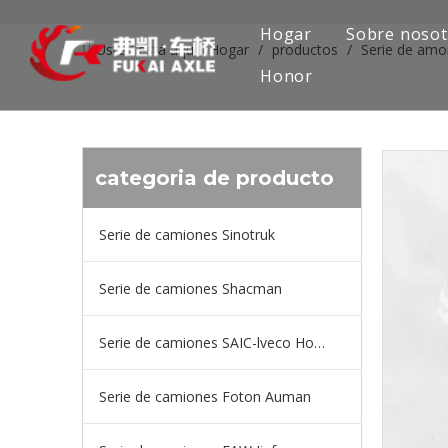
Hogar
Sobre nosot
Usted está aquí:
Hogar
/
productos
/
Serie de amo
Honor
categoria de producto
Serie de camiones Sinotruk
Serie de camiones Shacman
Serie de camiones SAIC-lveco Hongyan
Serie de camiones Foton Auman