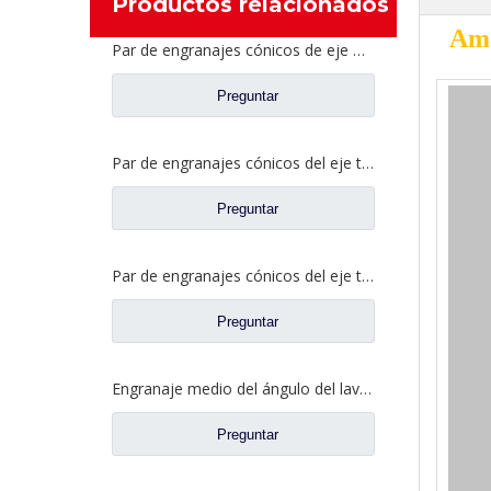
Productos relacionados
Amo
Par de engranajes cónicos de eje medio 27/18 para repuestos de camiones Ankai & BENZ Axle Foton Auman HFF2502040/41CK1BZ
Preguntar
Par de engranajes cónicos del eje trasero 21/28 para piezas de repuesto de camiones Ankai & BENZ Axle Foton Auman HFF2402038/39CK1BZ
Preguntar
Par de engranajes cónicos del eje trasero 18/27 para piezas de repuesto de camiones Ankai & BENZ Axle Foton Auman HFF2402040/41CK1BZ
Preguntar
Engranaje medio del ángulo del lavabo del puente para los recambios 42104456 del camión de SAIC Hongyan
Preguntar