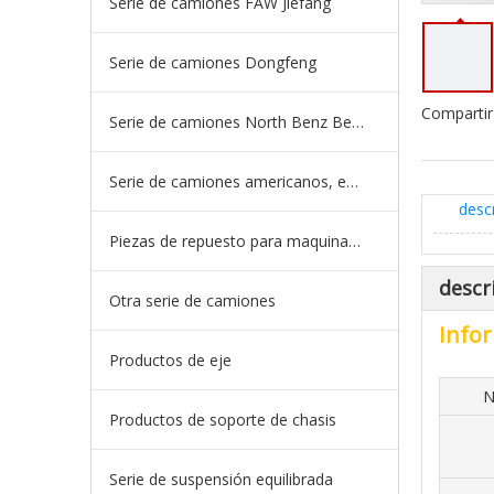
Serie de camiones FAW Jiefang
Serie de camiones Dongfeng
Compartir
Serie de camiones North Benz Beiben
Serie de camiones americanos, europeos y japoneses
desc
Piezas de repuesto para maquinaria de ingeniería de camiones mineros
descr
Otra serie de camiones
Infor
Productos de eje
N
Productos de soporte de chasis
Serie de suspensión equilibrada