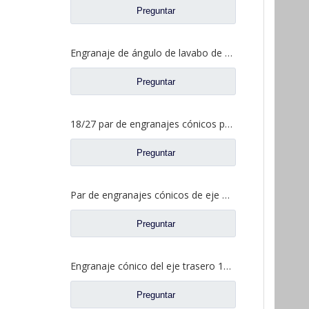
Preguntar
Engranaje de ángulo de lavabo de puente medio para Shamcan DelongTruck repuestos 81.35199.6587
Preguntar
18/27 par de engranajes cónicos para Dena Axle Dongfeng T-Lift Truck repuestos 2502ZHS1827-025/026
Preguntar
Par de engranajes cónicos de eje medio 15/29 para Ankai & Benz Axle Foton Auman North Benz Beiben Truck repuestos A3463535310
Preguntar
Engranaje cónico del eje trasero 15/29 para Ankai & Benz Axle Foton Auman North Benz Beiben Truck repuestos 24.02.101
Preguntar