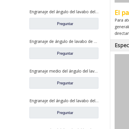
El p
Engranaje del ángulo del lavabo del eje trasero para los recambios 81.35199.6532 de Shamcan AulongTruck
Para at
Preguntar
general
directa
Engranaje de ángulo de lavabo de puente medio para Shamcan AulongTruck repuestos DZ9112320689
Espec
Preguntar
Engranaje medio del ángulo del lavabo del puente para los recambios WG7121320252 del camión de Sinotruk Steyr
Preguntar
Engranaje del ángulo del lavabo del eje trasero para los recambios del camión de Sinotruk Steyr 199012320177
Preguntar