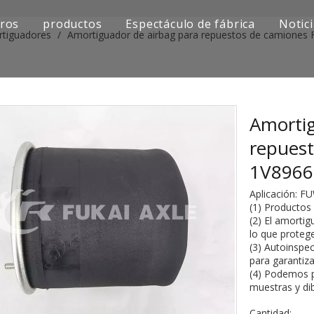
ros
productos
Espectáculo de fábrica
Notic
rtiguadores
/
Amortiguador de airbag para repuestos de camione
Serie de camiones Sinotruk
Serie de camiones Shacman
Serie de camiones SAIC-lveco Hongyan
Amortig
repues
Serie de camiones Foton Auman
1V896
Serie de camiones FAW Jiefang
Aplicación: 
(1) Productos
Serie de camiones Dongfeng
(2) El amortig
lo que protege
Serie de camiones europea y japonesa
(3) Autoinspec
para garantiz
(4) Podemos p
Piezas de repuesto para maquinaria de ingenier
muestras y di
Otra serie de camiones
Cantidad: