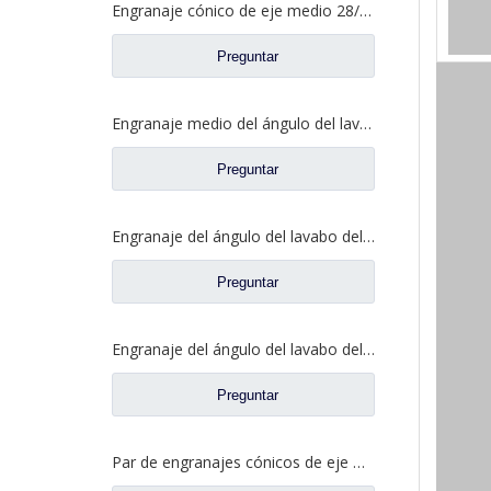
Engranaje cónico de eje medio 28/21 para eje Ankai Benz, repuestos para camiones Foton Auman HFF2502038/39CK1BZ
Preguntar
Engranaje medio del ángulo del lavabo del puente para los recambios 5801845742 del camión de SAIC Hongyan
Preguntar
Engranaje del ángulo del lavabo del puente medio para los recambios 81.35199.6535 de Shamcan DelongTruck
Preguntar
Engranaje del ángulo del lavabo del puente trasero para los repuestos 81.35199.6554 de Shamcan DelongTruck
Preguntar
Par de engranajes cónicos de eje medio 28/21 para piezas de repuesto de camión A0E Axle FAW Jiefang 2502036/037-A0E