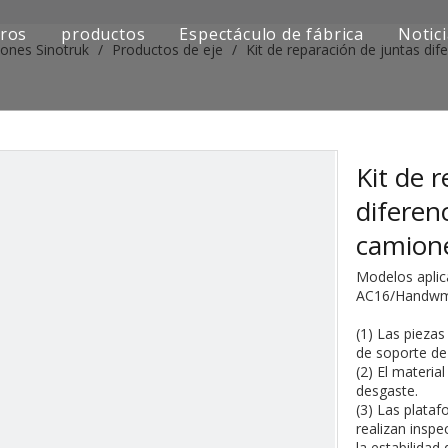
ros
productos
Espectáculo de fábrica
Notic
iones Sinotruk
/
Productos de eje
/
Kit de reparación de juntas di
Serie de camiones Sinotruk
Serie de camiones Shacman
Serie de camiones SAIC-lveco Hongyan
Kit de 
diferen
Serie de camiones Foton Auman
camion
Serie de camiones FAW Jiefang
Modelos apli
AC16/Handwma
Serie de camiones Dongfeng
(1) Las pieza
Serie de camiones europea y japonesa
de soporte de 
(2) El materia
desgaste.
Piezas de repuesto para maquinaria de ingenier
(3) Las plata
realizan inspe
Otra serie de camiones
la estabilidad