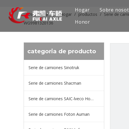
Hogar
Sobre nosot
Usted está aquí:
Hogar
/
productos
/
Serie de cam
Honor
WG9981320136
categoria de producto
Serie de camiones Sinotruk
Serie de camiones Shacman
Serie de camiones SAIC-lveco Hongyan
Serie de camiones Foton Auman