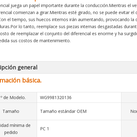
rencial juega un papel importante durante la conducción.Mientras el v
erencial comienzan a girar.Mientras esté girado, no se puede evitar el
Con el tiempo, sus huecos internos irán aumentando, provocando la de
ras.Por lo tanto, reemplace sus piezas internas desgastadas durante
costo de reemplazar el conjunto del diferencial es enorme y ha surgido 
dida sus costos de mantenimiento.
ipción general
mación básica.
 º de Modelo.
WG9981320136
Tamaño
Tamaño estándar OEM
Nom
idad mínima de
PC 1
pedido