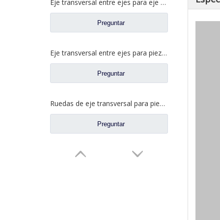
Eje transversal entre ejes para eje Sinotruk Steyr/HOWO AC16 AZ9981320139
Preguntar
Eje transversal entre ejes para piezas de camión Sinotruk HOWO 08 AZ9231320223
Preguntar
Ruedas de eje transversal para piezas de camiones pesados ​​Sinotruk HOWO /Styer AZ9981320150 WG9981320150
Preguntar