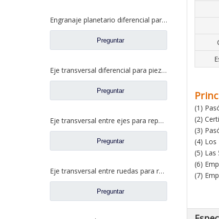
Engranaje planetario diferencial para piezas de camiones HOWO Sinotruk Wg9231320152
Preguntar
E
Eje transversal diferencial para piezas de camiones Sinotruk HOWO / Styer 199014320091
Preguntar
Princ
(1) Pas
(2) Cer
Eje transversal entre ejes para repuestos de camiones Sinotruk Howo AZ9981320439
(3) Pas
(4) Los
Preguntar
(5) Las
(6) Emp
Eje transversal entre ruedas para repuestos de camiones Sinotruk HOWO AC16 AZ9981320031
(7) Emp
Preguntar
Espec