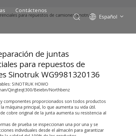
ias
Contáctenos
ferenciales para repuestos de camiones Sinotruk
Español
Português
Pусский
Français
reparación de juntas
العربية
English
ciales para repuestos de
es Sinotruk WG9981320136
cables: SINOTRUK HOWO
n/Qingteqt300/Beiebn/Northbenz
s y componentes proporcionados son todos productos
la máquina principal, lo que aumenta su vida útil.
l de cobre original de la junta aumenta su resistencia al
ía de camiones mineros
formas de prueba se inspeccionan una por una y se
cciones individuales desde el almacén para garantizar
 de la calidad del 100% de los productos.