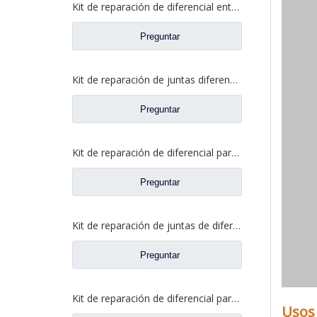
Kit de reparación de diferencial entre ejes para repuestos de camiones Sinotruk STR HOWO 199014320166
Preguntar
Kit de reparación de juntas diferenciales para repuestos de camiones Sinotruk STR HOWO WG9014320165/WG9014320198/WG9014320503
Preguntar
Kit de reparación de diferencial para piezas de camiones Sinotruk Str/HOWO Wg9014320165/Wg9014320198/Wg9014320503
Preguntar
Kit de reparación de juntas de diferencial para repuestos de camiones Sinotruk HOWO AC16 WG9981320020/WG9981320320/WG9981320325
Preguntar
Kit de reparación de diferencial para repuestos WG9981320020 de camión HOWO Sinotruk AC16
Usos 