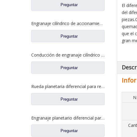
Preguntar
El dife
del dif
piezas.
Engranaje cilíndrico de accionamiento para repuestos de camiones HOWO Sinotruk Az9231320136/199014320136
quemadu
que el 
Preguntar
gran me
Conducción de engranaje cilíndrico para repuestos de camiones Sinotruk HOWO AZ9981320130
Descr
Preguntar
Infor
Rueda planetaria diferencial para repuestos de camiones Sinotruk HOWO AC16 WG9231320227
N
Preguntar
Engranaje planetario diferencial para repuestos de camiones Sinotruk Steyr/HOWO 199012320010/Wg9012320010
Cant
Preguntar