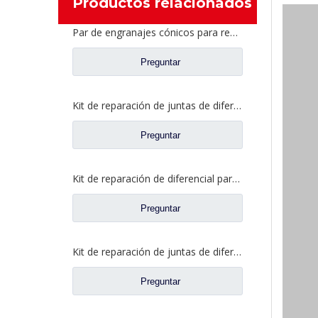
Productos relacionados
Par de engranajes cónicos para repuestos de camiones Sinotruk Hande Man HD90009320239
Preguntar
Kit de reparación de juntas de diferencial para piezas de camiones Sinotruk HOWO Stryer Wg9231320271
Preguntar
Kit de reparación de diferencial para repuestos de camiones Sinotruk HOWO/Styer WG9231320272/WG9231320273/WG9231320274
Preguntar
Kit de reparación de juntas de diferencial entre ejes para repuestos de camiones Sinotruk Howo WG9014320166
Preguntar