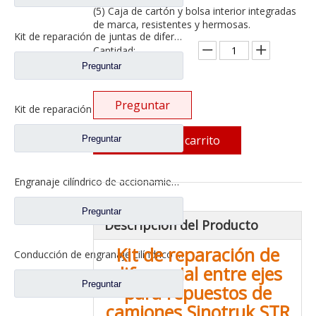
(5) Caja de cartón y bolsa interior integradas
de marca, resistentes y hermosas.
Kit de reparación de juntas de diferencial para repuestos de camiones Sinotruk HOWO AC16 WG9981320020/WG9981320320/WG9981320325
Cantidad:
Preguntar
Preguntar
Kit de reparación de diferencial para repuestos WG9981320020 de camión HOWO Sinotruk AC16
Añadir al carrito
Preguntar
Engranaje cilíndrico de accionamiento para repuestos de camiones HOWO Sinotruk Az9231320136/199014320136
Preguntar
Descripción del Producto
Kit de reparación de
Conducción de engranaje cilíndrico para repuestos de camiones Sinotruk HOWO AZ9981320130
diferencial entre ejes
Preguntar
para repuestos de
camiones Sinotruk STR