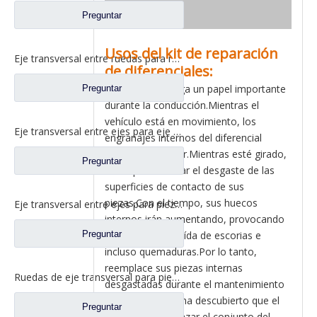
Preguntar
Usos del kit de reparación
Eje transversal entre ruedas para repuestos de camiones Sinotruk HOWO AC16 AZ9981320031
de diferenciales:
El diferencial juega un papel importante
Preguntar
durante la conducción.Mientras el
vehículo está en movimiento, los
Eje transversal entre ejes para eje Sinotruk Steyr/HOWO AC16 AZ9981320139
engranajes internos del diferencial
comienzan a girar.Mientras esté girado,
Preguntar
no se puede evitar el desgaste de las
superficies de contacto de sus
piezas.Con el tiempo, sus huecos
Eje transversal entre ejes para piezas de camión Sinotruk HOWO 08 AZ9231320223
internos irán aumentando, provocando
Preguntar
la dentición, la caída de escorias e
incluso quemaduras.Por lo tanto,
reemplace sus piezas internas
Ruedas de eje transversal para piezas de camiones pesados ​​Sinotruk HOWO /Styer AZ9981320150 WG9981320150
desgastadas durante el mantenimiento
diario regular.Se ha descubierto que el
Preguntar
costo de reemplazar el conjunto del