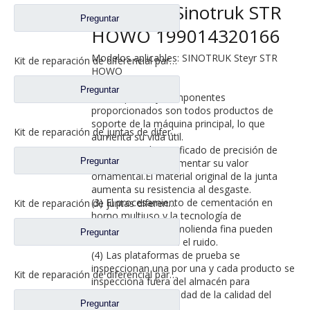
camiones Sinotruk STR
Preguntar
HOWO 199014320166
Modelos aplicables: SINOTRUK Steyr STR
Kit de reparación de diferencial para repuestos de camiones Sinotruk HOWO/Styer WG9231320272/WG9231320273/WG9231320274
HOWO
Preguntar
(1) Las piezas y componentes
proporcionados son todos productos de
soporte de la máquina principal, lo que
Kit de reparación de juntas de diferencial entre ejes para repuestos de camiones Sinotruk Howo WG9014320166
aumenta su vida útil.
(2) Proceso de rectificado de precisión de
Preguntar
engranajes para aumentar su valor
ornamental.El material original de la junta
aumenta su resistencia al desgaste.
(3) El procesamiento de cementación en
Kit de reparación de juntas diferenciales para repuestos de camiones Sinotruk STR HOWO WG9014320165/WG9014320198/WG9014320503
horno multiuso y la tecnología de
procesamiento de molienda fina pueden
Preguntar
reducir eficazmente el ruido.
(4) Las plataformas de prueba se
inspeccionan una por una y cada producto se
Kit de reparación de diferencial para piezas de camiones Sinotruk Str/HOWO Wg9014320165/Wg9014320198/Wg9014320503
inspecciona fuera del almacén para
garantizar la estabilidad de la calidad del
Preguntar
100% del producto.