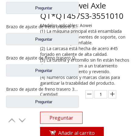
QT457 Aowei Axle
Preguntar
QT*QT457S3-3551010
Modelos aplicables: Aowei
Brazo de ajuste de freno trasero 3502205-BA2T para repuestos de camiones FAW Jiefang 3502205-AB08
(1) La máquina principal está ensamblada
con piezas y componentes de soporte, con
Preguntar
calidad estable y confiable.
(2) La carcasa está hecha de acero #45
forjado en caliente de alta calidad.
Brazo de ajuste de freno trasero QT * QT457S3-3551010 para repuestos de camiones FAW Jiefang
(3) La turbina y el tornillo sin fin están hechos
de 40Cr y se someten a un tratamiento
Preguntar
térmico de enfriamiento y revenido.
(4) Números claros y marcas claras para
garantizar la trazabilidad del producto.
Brazo de ajuste de freno trasero 3501205AA2Q/A para repuestos de camiones FAW Jiefang 3501210AA2Q/A
Cantidad:
Preguntar
Preguntar
Añadir al carrito