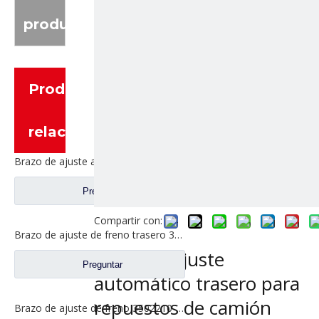
producto
Productos
relacionados
Brazo de ajuste automático para repuestos de camiones Pengxiang de 435 ejes SQ3502140-A03QY1
Preguntar
Compartir con:
Brazo de ajuste de freno trasero 3502205AA6T/B para repuestos de camiones FAW Jiefang
Brazo de ajuste
Preguntar
automático trasero para
repuestos de camión
Brazo de ajuste de freno 3502210-A483 para repuestos de camiones FAW Jiefang