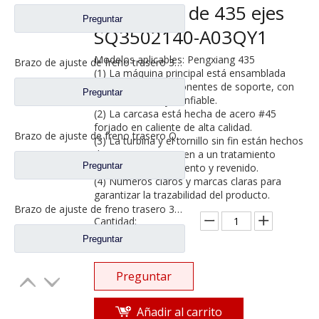
Pengxiang de 435 ejes
Preguntar
SQ3502140-A03QY1
Modelos aplicables: Pengxiang 435
Brazo de ajuste de freno trasero 3502205-BA2T para repuestos de camiones FAW Jiefang 3502205-AB08
(1) La máquina principal está ensamblada
con piezas y componentes de soporte, con
Preguntar
calidad estable y confiable.
(2) La carcasa está hecha de acero #45
forjado en caliente de alta calidad.
Brazo de ajuste de freno trasero QT * QT457S3-3551010 para repuestos de camiones FAW Jiefang
(3) La turbina y el tornillo sin fin están hechos
de 40Cr y se someten a un tratamiento
Preguntar
térmico de enfriamiento y revenido.
(4) Números claros y marcas claras para
garantizar la trazabilidad del producto.
Brazo de ajuste de freno trasero 3501205AA2Q/A para repuestos de camiones FAW Jiefang 3501210AA2Q/A
Cantidad:
Preguntar
Preguntar
Añadir al carrito