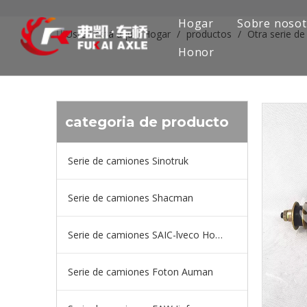
Hogar
Sobre nosot
Usted está aquí:
Hogar
/
productos
/
Otra serie d
Honor
categoria de producto
Serie de camiones Sinotruk
Serie de camiones Shacman
Serie de camiones SAIC-lveco Hongyan
Serie de camiones Foton Auman