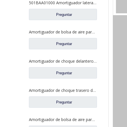
501BAA01000 Amortiguador lateral de cabina para piezas de camión DAYUN
Preguntar
Amortiguador de bolsa de aire para repuestos de camiones SANY 61020126
Preguntar
Amortiguador de choque delantero de cabina para repuestos de camiones JAC 86831Y4010
Preguntar
Amortiguador de choque trasero del airbag para los recambios 5004190Y8010 del camión JAC
Preguntar
Amortiguador de bolsa de aire para repuestos de camiones Volvo 1V9144