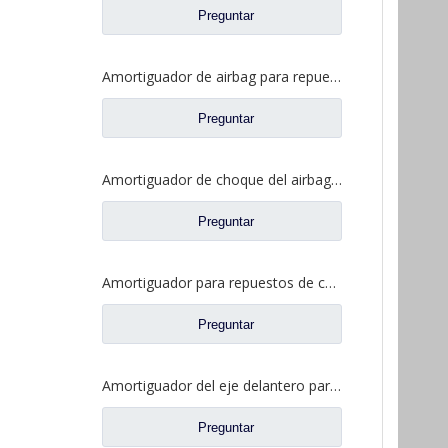
Preguntar
Amortiguador de airbag para repuestos de camiones JAC 5002090Y8010
Preguntar
Amortiguador de choque del airbag de la suspensión trasera del taxi para los recambios 64106-Y40D0 del camión de JAC
Preguntar
Amortiguador para repuestos de camiones CAMC 29AP5-05010
Preguntar
Amortiguador del eje delantero para repuestos de camiones CAMC 29FD-05010
Preguntar