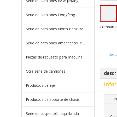
Serie de camiones FAW Jiefang
Serie de camiones Dongfeng
Compartir
Serie de camiones North Benz Beiben
Serie de camiones americanos, europeos y japoneses
desc
Piezas de repuesto para maquinaria de ingeniería de camiones mineros
Otra serie de camiones
descr
Infor
Productos de eje
N
Productos de soporte de chasis
Serie de suspensión equilibrada
Can