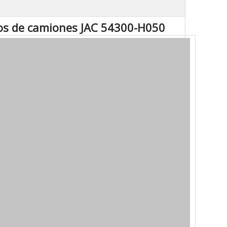
tos de camiones JAC 54300-H050