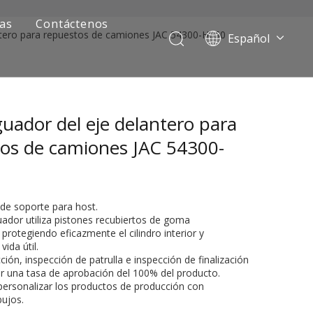
ias
Contáctenos
ntero para repuestos de camiones JAC 54300-H050
Español
Português
Pусский
Français
uador del eje delantero para
العربية
English
os de camiones JAC 54300-
 de soporte para host.
uador utiliza pistones recubiertos de goma
protegiendo eficazmente el cilindro interior y
ida útil.
ción, inspección de patrulla e inspección de finalización
ar una tasa de aprobación del 100% del producto.
ía de camiones mineros
ersonalizar los productos de producción con
bujos.