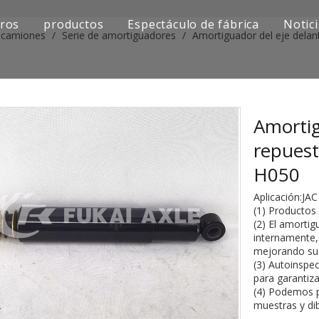
ros
productos
Espectáculo de fábrica
Notic
e camiones
/
Serie de amortiguadores
/
Amortiguador del eje dela
Serie de camiones Sinotruk
Serie de camiones Shacman
Serie de camiones SAIC-lveco Hongyan
Amortig
repuest
Serie de camiones Foton Auman
H050
Serie de camiones FAW Jiefang
Aplicación:JAC
(1) Productos
Serie de camiones Dongfeng
(2) El amortig
internamente, 
Serie de camiones europea y japonesa
mejorando su v
(3) Autoinspec
para garantiz
Piezas de repuesto para maquinaria de ingenier
(4) Podemos p
muestras y di
Otra serie de camiones