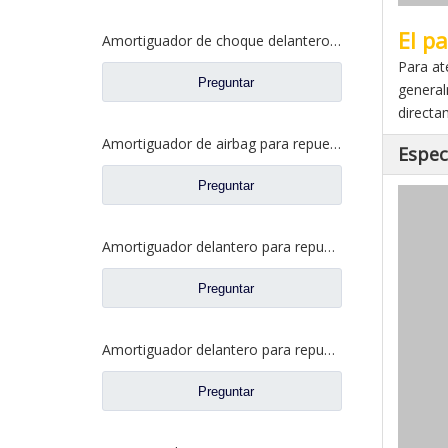
El p
Amortiguador de choque delantero del airbag para los recambios 50H08-01028 del camión CAMC
Para at
Preguntar
general
directa
Amortiguador de airbag para repuestos de camiones BPW 1V8619
Espec
Preguntar
Amortiguador delantero para repuestos de camiones CAMC 50H08-01028A
Preguntar
Amortiguador delantero para repuestos de camiones CAMC 50A-05014
Preguntar