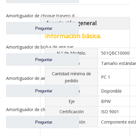
Amortiguador de choque trasero del airbag para los recambios 5004190Y8010 del camión JAC
descripción general
Preguntar
Información básica.
Amortiguador de bolsa de aire para repuestos de camiones Volvo 1V9144
N º de Modelo.
501QBC10000
Preguntar
Tamaño
Tamaño estánda
Cantidad mínima de
PC 1
Amortiguador de airbag para repuestos de camiones JAC 5002090Y8010
pedido
Muestra
Disponible
Preguntar
Eje
BPW
Amortiguador de choque del airbag de la suspensión trasera del taxi para los recambios 64106-Y40D0 del camión de JAC
Certificación
ISO 9001
Especificación
Componente est
Preguntar