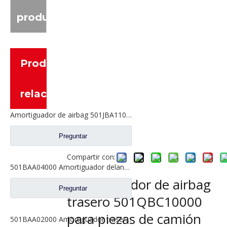
producto
Productos
relacionados
Amortiguador de airbag 501JBA11000 para piezas de camión DAYUN
Preguntar
Compartir con:
501BAA04000 Amortiguador delantero para piezas de camiones DAYUN
Amortiguador de airbag
Preguntar
trasero 501QBC10000
para piezas de camión
501BAA02000 Amortiguador trasero para piezas de camiones DAYUN