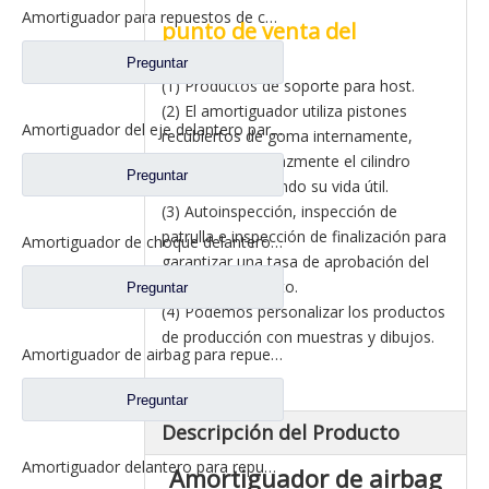
Amortiguador para repuestos de camiones CAMC 29AP5-05010
punto de venta del
producto
Preguntar
(1) Productos de soporte para host.
(2) El amortiguador utiliza pistones
Amortiguador del eje delantero para repuestos de camiones CAMC 29FD-05010
recubiertos de goma internamente,
protegiendo eficazmente el cilindro
Preguntar
interior y mejorando su vida útil.
(3) Autoinspección, inspección de
patrulla e inspección de finalización para
Amortiguador de choque delantero del airbag para los recambios 50H08-01028 del camión CAMC
garantizar una tasa de aprobación del
100% del producto.
Preguntar
(4) Podemos personalizar los productos
de producción con muestras y dibujos.
Amortiguador de airbag para repuestos de camiones BPW 1V8619
Preguntar
Descripción del Producto
Amortiguador delantero para repuestos de camiones CAMC 50H08-01028A
Amortiguador de airbag