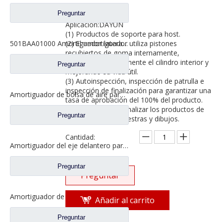
DAYUN
Preguntar
Aplicación:DAYUN
(1) Productos de soporte para host.
(2) El amortiguador utiliza pistones
501BAA01000 Amortiguador lateral de cabina para piezas de camión DAYUN
recubiertos de goma internamente,
protegiendo eficazmente el cilindro interior y
Preguntar
mejorando su vida útil.
(3) Autoinspección, inspección de patrulla e
inspección de finalización para garantizar una
Amortiguador de bolsa de aire para repuestos de camiones SANY 61020126
tasa de aprobación del 100% del producto.
(4) Podemos personalizar los productos de
Preguntar
producción con muestras y dibujos.
Cantidad:
Amortiguador del eje delantero para repuestos de camiones JAC 54300-H050
Preguntar
Preguntar
Amortiguador de choque delantero de cabina para repuestos de camiones JAC 86831Y4010
Añadir al carrito
Preguntar