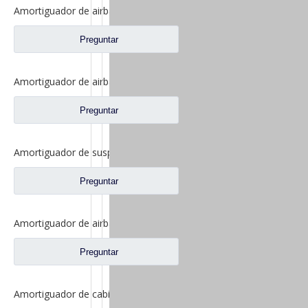
Amortiguador de airbag delantero para piezas de repuesto de camiones FAW Jiefang Jh6 5001025A1063-C00
Preguntar
Amortiguador de airbag de suspensión delantera para repuestos de camiones FAW Jiefang J7 5001025A2000-C00
Preguntar
Amortiguador de suspensión delantera para piezas de repuesto de camiones FAW Jiefang J6 J6p 5001020-A01
Preguntar
Amortiguador de airbag delantero para repuestos de camiones FAW Jiefang J6 5001065-B85-C00
Preguntar
Amortiguador de cabina para piezas de repuesto de camiones FAW Jiefang Jh6 5001025-1063-C01