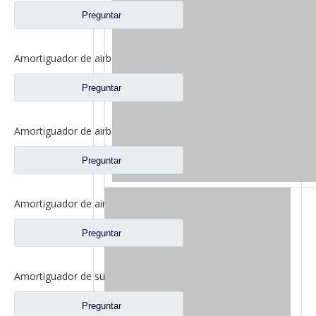
Preguntar
Amortiguador de airbag trasero para repuestos de camiones FAW Jiefang Tian V 5001315-E18
Preguntar
Amortiguador de airbag trasero para piezas de repuesto de camiones FAW Jiefang Jh6 5001315A1063-C00
Preguntar
Amortiguador de airbag trasero para repuestos de camiones FAW Jiefang J6 5001320BA09
Preguntar
Amortiguador de suspensión delantera para repuestos de camiones FAW Jiefang J6 J6p 5001020-B85-C01
Preguntar