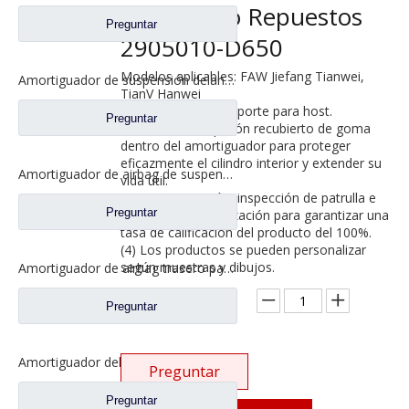
Truck Auto Repuestos
Preguntar
2905010-D650
Modelos aplicables: FAW Jiefang Tianwei,
Amortiguador de suspensión delantera para repuestos de camiones FAW Jiefang Aowei 5001020B242
TianV Hanwei
(1) Productos de soporte para host.
Preguntar
(2) Se utiliza un pistón recubierto de goma
dentro del amortiguador para proteger
eficazmente el cilindro interior y extender su
Amortiguador de airbag de suspensión delantera para repuestos de camiones FAW Jiefang Tian V 5001025-E18
vida útil.
(3) Autoinspección, inspección de patrulla e
Preguntar
inspección de finalización para garantizar una
tasa de calificación del producto del 100%.
(4) Los productos se pueden personalizar
según muestras y dibujos.
Amortiguador de airbag trasero para repuestos de camiones FAW Jiefang J6 5001020-CA01-B
Cantidad:
Preguntar
Amortiguador del eje delantero para piezas de repuesto de camiones FAW Jiefang Jh6 2905010-DV450
Preguntar
Preguntar