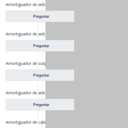
Amortiguador de airbag delantero para piezas de repuesto de camiones FAW Jiefang Jh6 5001025A1063-C00
Preguntar
Amortiguador de airbag de suspensión delantera para repuestos de camiones FAW Jiefang J7 5001025A2000-C00
Preguntar
Amortiguador de suspensión delantera para piezas de repuesto de camiones FAW Jiefang J6 J6p 5001020-A01
Preguntar
Amortiguador de airbag delantero para repuestos de camiones FAW Jiefang J6 5001065-B85-C00
Preguntar
Amortiguador de cabina para piezas de repuesto de camiones FAW Jiefang Jh6 5001025-1063-C01