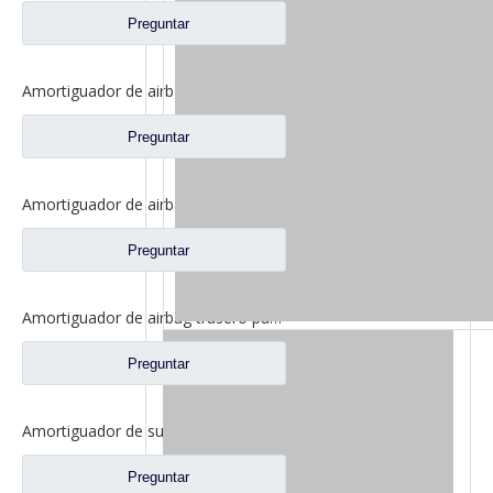
Preguntar
Amortiguador de airbag trasero para repuestos de camiones FAW Jiefang Tian V 5001315-E18
Preguntar
Amortiguador de airbag trasero para piezas de repuesto de camiones FAW Jiefang Jh6 5001315A1063-C00
Preguntar
Amortiguador de airbag trasero para repuestos de camiones FAW Jiefang J6 5001320BA09
Preguntar
Amortiguador de suspensión delantera para repuestos de camiones FAW Jiefang J6 J6p 5001020-B85-C01
Preguntar