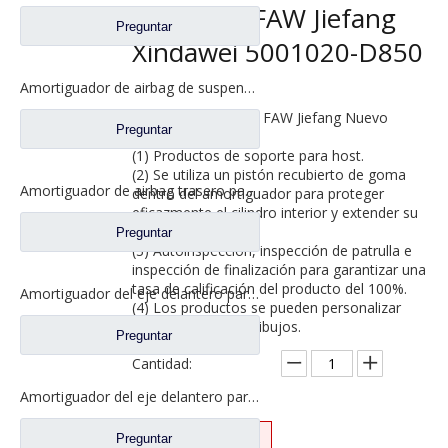
camiones FAW Jiefang
Preguntar
Xindawei 5001020-D850
Amortiguador de airbag de suspensión delantera para repuestos de camiones FAW Jiefang Tian V 5001025-E18
Modelos aplicables: FAW Jiefang Nuevo
Preguntar
Dawei
(1) Productos de soporte para host.
(2) Se utiliza un pistón recubierto de goma
Amortiguador de airbag trasero para repuestos de camiones FAW Jiefang J6 5001020-CA01-B
dentro del amortiguador para proteger
eficazmente el cilindro interior y extender su
vida útil.
Preguntar
(3) Autoinspección, inspección de patrulla e
inspección de finalización para garantizar una
tasa de calificación del producto del 100%.
Amortiguador del eje delantero para piezas de repuesto de camiones FAW Jiefang Jh6 2905010-DV450
(4) Los productos se pueden personalizar
según muestras y dibujos.
Preguntar
Cantidad:
Amortiguador del eje delantero para FAW Jiefang Tian V Han V Truck Auto Repuestos 2905010-D650
Preguntar
Preguntar