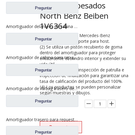
camiones pesados ​​
Preguntar
North Benz Beiben
1V6364
Amortiguador delantero de cabina para repuestos de camiones North Benz Beiben V3 5188910305
Modelos aplicables: Mercedes-Benz
Preguntar
(1) Productos de soporte para host.
(2) Se utiliza un pistón recubierto de goma
dentro del amortiguador para proteger
Amortiguador de cabina para repuestos de camiones North Benz Beiben 0008912205-6048
eficazmente el cilindro interior y extender su
vida útil.
(3) Autoinspección, inspección de patrulla e
Preguntar
inspección de finalización para garantizar una
tasa de calificación del producto del 100%.
(4) Los productos se pueden personalizar
Amortiguador de Airbag trasero de cabina para repuestos de camiones North Benz Beiben V3 5183170512
según muestras y dibujos.
Preguntar
Cantidad:
Amortiguador trasero para repuestos de camiones North Benz Beiben V3 5188910105
Preguntar
Preguntar