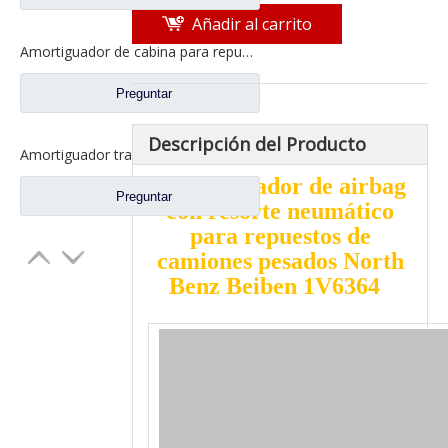
Añadir al carrito
Amortiguador de cabina para repuestos de camiones North Benz 5008900019
Preguntar
Descripción del Producto
Amortiguador trasero del airbag para los recambios 5183170512 del camión del Benz del norte
Amortiguador de airbag
Preguntar
con resorte neumático
para repuestos de
camiones pesados ​​North
Benz Beiben 1V6364