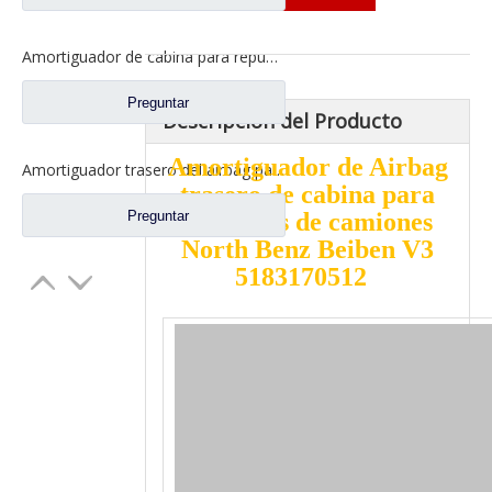
Amortiguador de cabina para repuestos de camiones North Benz 5008900019
Preguntar
Descripción del Producto
Amortiguador de Airbag
Amortiguador trasero del airbag para los recambios 5183170512 del camión del Benz del norte
trasero de cabina para
Preguntar
repuestos de camiones
North Benz Beiben V3
5183170512