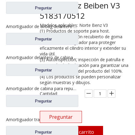
North Benz Beiben V3
Preguntar
5183170512
Modelos aplicables: Norte Benz V3
Amortiguador de airbag delantero de cabina para repuestos de camiones North Benz Beiben V3et 8818900005
(1) Productos de soporte para host.
(2) Se utiliza un pistón recubierto de goma
Preguntar
dentro del amortiguador para proteger
eficazmente el cilindro interior y extender su
vida útil.
Amortiguador delantero de cabina para repuestos de camiones North Benz Beiben V3 5188910305
(3) Autoinspección, inspección de patrulla e
inspección de finalización para garantizar una
Preguntar
tasa de calificación del producto del 100%.
(4) Los productos se pueden personalizar
según muestras y dibujos.
Amortiguador de cabina para repuestos de camiones North Benz Beiben 0008912205-6048
Cantidad:
Preguntar
Preguntar
Amortiguador trasero para repuestos de camiones North Benz Beiben V3 5188910105
Añadir al carrito
Preguntar