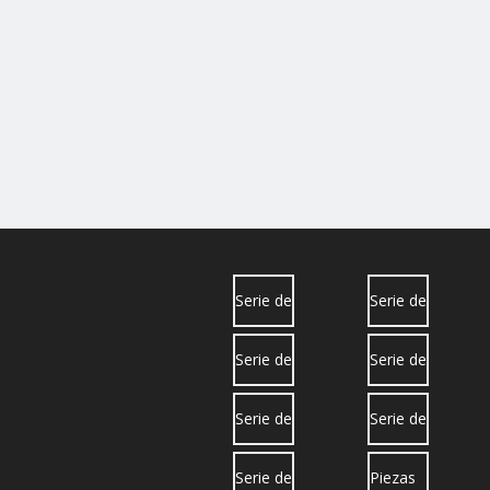
Serie de
Serie de
camiones
camiones
Serie de
Serie de
Sinotruk
Dongfeng
camiones
camiones
Serie de
Serie de
Shacman
North
camiones
camiones
Serie de
Piezas